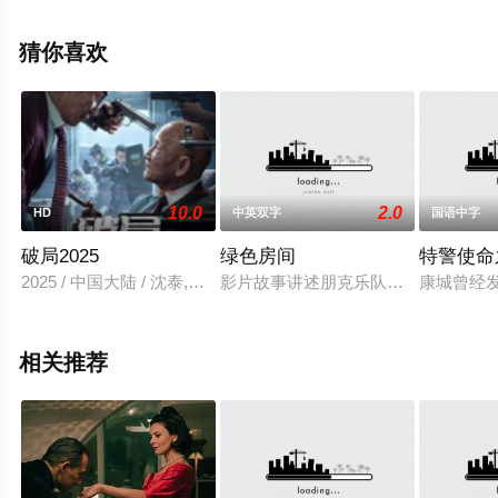
免费观看高清未删减完整版电影大全就来天堂电影网，更
多相关信息可移步至豆瓣电影、电视猫或剧情网等平台了
猜你喜欢
解。
10.0
2.0
HD
中英双字
国语中字
破局2025
绿色房间
特警使命
2025 / 中国大陆 / 沈泰,何美璇
影片故事讲述朋克乐队成员被犯罪团
康城曾经
相关推荐