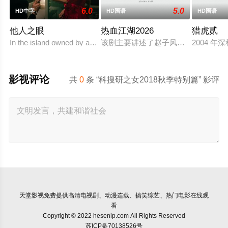
6.0
5.0
HD中字
HD国语
HD国语
他人之眼
热血江湖2026
猎虎贰
In the island owned by a wealthy Marquis, E
该剧主要讲述了赵子风从小和爷爷在
2004 
影视评论
共
0
条 “科搜研之女2018秋季特别篇” 影评
天堂影视
免费提供高清电视剧、动漫连载、搞笑综艺、热门电影在线观
看
Copyright © 2022 hesenip.com All Rights Reserved
苏ICP备70138526号