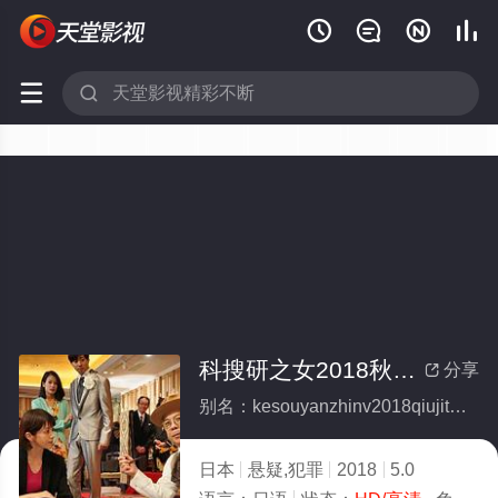






科搜研之女2018秋季特别篇
分享

别名：kesouyanzhinv2018qiujitebiepian
日本
悬疑,犯罪
2018
5.0