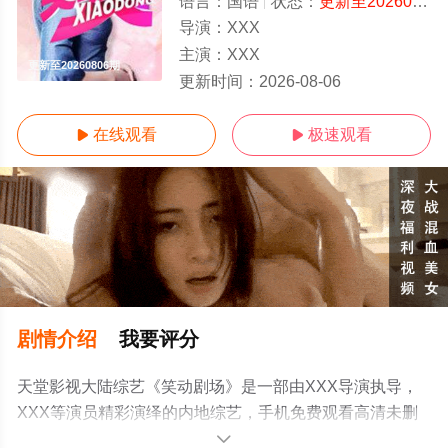
语言：
国语
状态：
更新至20260806期
导演：
XXX
主演：
XXX
更新至20260806期
更新时间：
2026-08-06
在线观看
极速观看


剧情介绍
我要评分
天堂影视大陆综艺《笑动剧场》是一部由XXX导演执导，
XXX等演员精彩演绎的内地综艺，手机免费观看高清未删
减完整版综艺节目就来天堂电影网，更多相关信息可移步
