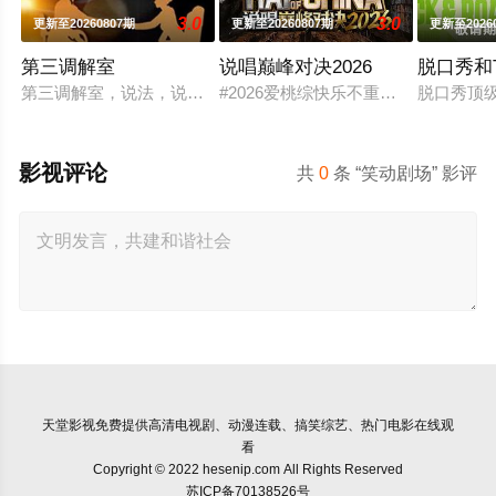
3.0
3.0
更新至20260807期
更新至20260807期
更新至2026
第三调解室
说唱巅峰对决2026
脱口秀和
第三调解室，说法，说理，说亲情。第三调解室是国内第一档具
#2026爱桃综快乐不重样# #说唱
脱口秀顶级
影视评论
共
0
条 “笑动剧场” 影评
天堂影视
免费提供高清电视剧、动漫连载、搞笑综艺、热门电影在线观
看
Copyright © 2022 hesenip.com All Rights Reserved
苏ICP备70138526号