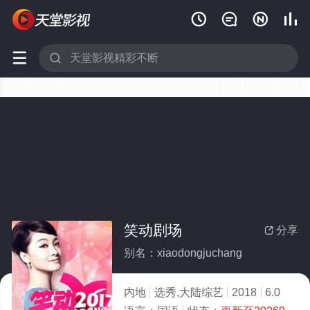






笑动剧场
分享

别名：xiaodongjuchang
内地
选秀,大陆综艺
2018
6.0