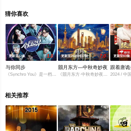
至豆瓣综艺、电视猫或剧情网等平台了解。
猜你喜欢
1.0
7.0
更新至12集
更新至20240917期
更新至03集
与你同步
朤月东方—中秋奇妙夜
跟着唐诡
《Synchro You》是一档综艺音乐秀节目，节目里将由AI打造出
《朤月东方·中秋奇妙夜》以家国情
2024 /
相关推荐