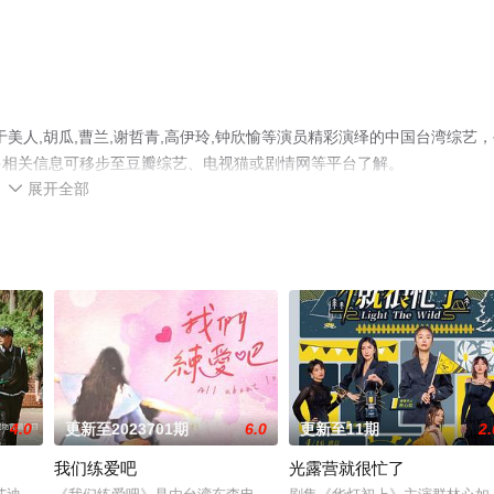
美人,胡瓜,曹兰,谢哲青,高伊玲,钟欣愉等演员精彩演绎的中国台湾综艺，
多相关信息可移步至豆瓣综艺、电视猫或剧情网等平台了解。
展开全部

4.0
更新至2023701期
6.0
更新至11期
2.
我们练爱吧
光露营就很忙了