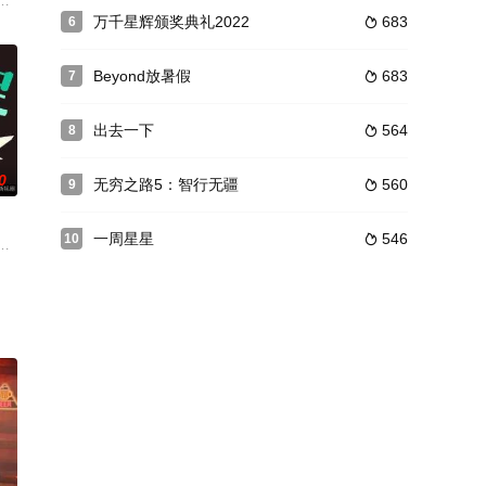
恋爱实境秀。练爱与恋爱只差
、杨谨华、郭雪芙、谢欣颖、刘品言、谢琼煖、江宜蓉齐聚，还有
万千星辉颁奖典礼2022
683
6

Beyond放暑假
683
7

出去一下
564
8

0
无穷之路5：智行无疆
560
9

一周星星
546
10

“我希望呈现给观众最真
我的明星村長》在地化協助村民，主軸以SDG（永續發展目標）