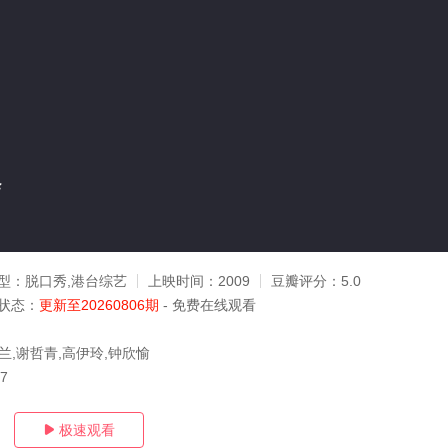
会
型：
脱口秀,港台综艺
上映时间：
2009
豆瓣评分：
5.0
状态：
更新至20260806期
- 免费在线观看
兰,谢哲青,高伊玲,钟欣愉
07
极速观看
