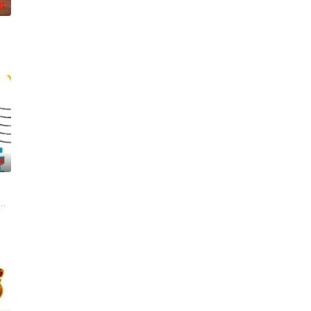
0
生活感受的節目。
0
》建造团队以及浩角翔起、颜永烈，重新拾起主持棒，带大家继续