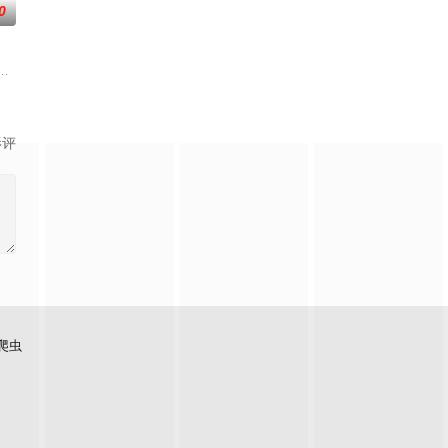
0
他主持人，以轻松有趣、非一般的旅游方式，带你游遍世界各地！
影评
爬虫