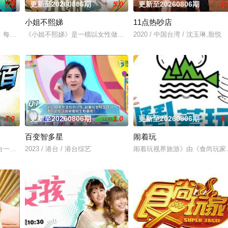
5.0
更新至20260806期
5.0
更新至20260806期
2.
小姐不熙娣
11点热吵店
什麽意思呢？喜欢金庸小说的人必
，每个台湾新住民难免会因为文化差异、风俗不同，在日常生活上遇到
《小姐不熙娣》是一檔以女性做為出發點，討論內容聚焦女性職場與
2020 / 中国台湾 / 沈玉琳,殷悦
4.0
更新至20260806期
1.0
更新至20260806期
8.
百变智多星
闹着玩
、命理占卜等时下社交必备的流
台一档娱乐新闻节目，每天报道最新的娱乐新闻，节目还会请嘉宾现场
2023 / 港台 / 港台综艺
闹着玩视界旅游》由《食尚玩家