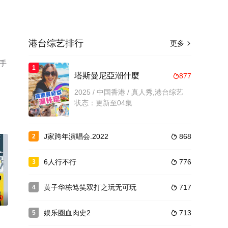
港台综艺排行
更多

手
1
塔斯曼尼亞潮什麼
877

2025 / 中国香港 / 真人秀,港台综艺
状态：更新至04集
J家跨年演唱会.2022
868
2

6人行不行
776
3

黄子华栋笃笑双打之玩无可玩
717
4

0
娱乐圈血肉史2
713
5
