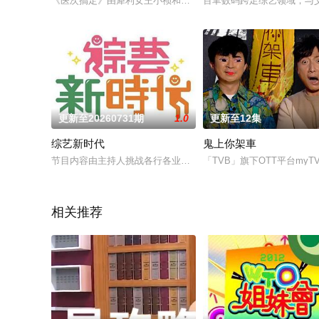
《医次搞定》由犀利女王小祯和幽默帅气中医师陈峙嘉，将从中
百聿数码跨足综艺领域，与
更新至20260731期
1.0
更新至12集
综艺新时代
鬼上你架車
节目内容由主持人挑战各行各业的好手们，进行真枪实弹的对决
「TVB」旗下OTT平台my
相关推荐