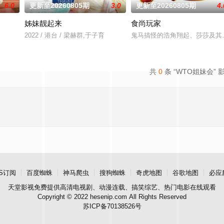
6.0
更新至20260805期
3.0
更新至20260805期
4.
姊妹靓起来
食尚玩家
据台湾美食教学类节目收视
2022 / 港台 / 梁赫群,于子育
鬼马搞怪的浩角翔起、莎莎及其
共
0
条 “WTO姐妹会” 
S订阅
百度蜘蛛
神马爬虫
搜狗蜘蛛
奇虎地图
谷歌地图
必应
天堂影视
免费提供高清电视剧、动漫连载、搞笑综艺、热门电影在线观看
Copyright © 2022 hesenip.com All Rights Reserved
苏ICP备70138526号