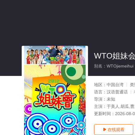
WTO姐妹
别名：WTOjiemeihui
地区：
中国台湾
类
语言：
汉语普通话
导演：
未知
主演：
于美人,胡瓜,曹
更新时间：
2026-08-
在线观看
