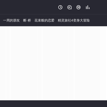




一周的朋友
断·桥
花束般的恋爱
精灵旅社4变身大冒险