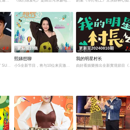
西医与心理层面探讨各式健康的疑
艾迪斯传播共同製作，并结合三立合作，共同打造首部原创真人宠物实
《我们练爱吧》是由台湾东森电视制作，并在东森综合台播映的真人
剧集《华灯初上》主演群林心如
4.0
更新至10集
1.0
更新至20240810期
7.
熙娣想聊
我的明星村长
。每集由浩角翔起独自或搭配人数
TV SUPER刚踏入五周年，特别推出全新节目，由邵氏兄弟
小S全新节目，将与10位来宾激荡出前所未见的火花，对此小S表示：
由好看娛樂推出全新實境節目《