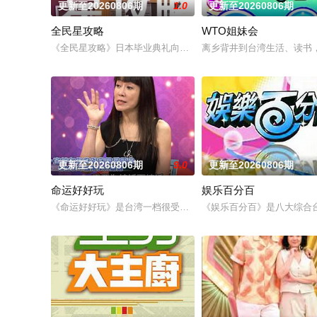
更新至20260806期
1.0
更新至20260806期
全民星攻略
WTO姐妹会
《全民星攻略》日本毕业典礼向学长要制服的第二颗钮釦代表著
离乡背井到台湾生活、读书
更新至20260806期
9.0
更新至20260806期
命运好好玩
娱乐百分百
《命运好好玩》是台湾一档很受欢迎的命理节目,各类风水、星座
《娱乐百分百》是八大综合