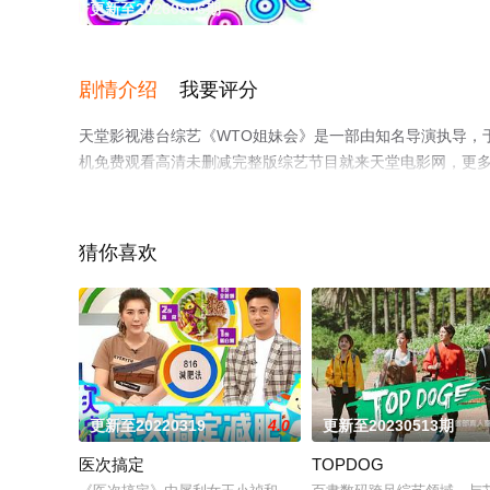
更新至20260806期
剧情介绍
我要评分
天堂影视港台综艺《WTO姐妹会》是一部由知名导演执导，于
机免费观看高清未删减完整版综艺节目就来天堂电影网，更
猜你喜欢
更新至20220319
4.0
更新至20230513期
医次搞定
TOPDOG