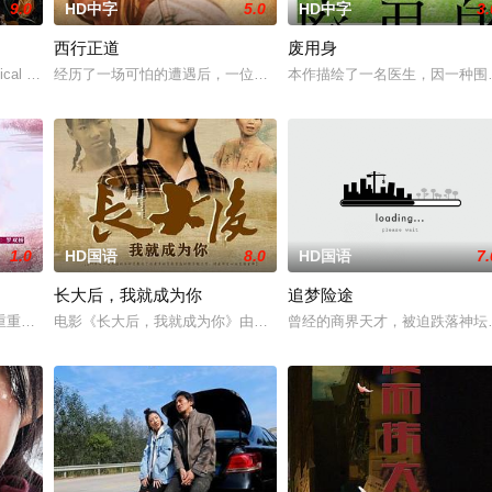
9.0
HD中字
5.0
HD中字
3.
西行正道
废用身
典礼后，被一种突如其来的冲动
ical drama set ag
经历了一场可怕的遭遇后，一位小镇女子向疏远的哥哥借了钱，独自
本作描绘了一名医生，因一种围
1.0
HD国语
8.0
HD国语
7.
长大后，我就成为你
追梦险途
熟虑，只有最单纯的坚定，然而，
重重阻力，克服种种困难，组建乐队追求自己的音乐梦想，并走出了困
电影《长大后，我就成为你》由中共四川省第十一届党代表、第十二
曾经的商界天才，被迫跌落神坛