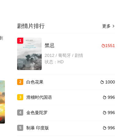
剧情片排行
更多

删
1
禁忌
1551

2012 / 葡萄牙 / 剧情
状态：HD
白色花果
1000
2

滑稽时代国语
996
3

金色曼陀罗
996
4

0
制暴 印度版
996
5
