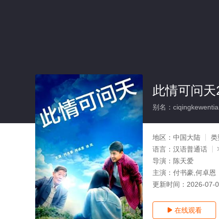
此情可问天2
别名：ciqingkewentia
地区：
中国大陆
类
语言：
汉语普通话
导演：
陈天爱
主演：
付书豪,何卓恩
更新时间：
2026-07-
在线观看
