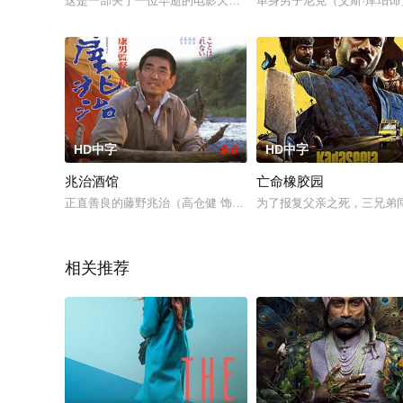
这是一部关于一位早逝的电影天才的散文式纪录片，《格列佛最后
单身男子尼克（艾斯·库珀
HD中字
9.0
HD中字
兆治酒馆
亡命橡胶园
正直善良的藤野兆治（高仓健 饰）因与上司发生分歧离开了工作
为了报复父亲之死，三兄弟
相关推荐