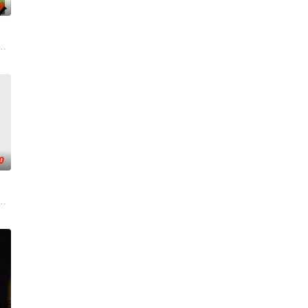
0
一人踏上穿越西德克萨斯州的
绕“废用身”——因瘫痪等原因已无恢复可能的四肢——的治疗方
0
届中华慈善奖最具爱心慈善楷
。被那微不足道的成就麻醉过后他该如何面对现实，能改变他的命