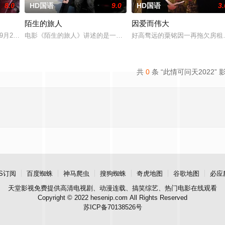
8.0
HD国语
9.0
HD国语
3.
陌生的旅人
因爱而伟大
他们来到一座偏僻的小镇，在小镇
年9月28号，来自北京的27岁杭州姑娘杨晨，和她的小伙伴徒
电影《陌生的旅人》讲述的是一部关于叛逆女孩林西西与颓废的犯罪
好高骛远的粟铭因一再拖欠房租
共
0
条 “此情可问天2022” 
S订阅
百度蜘蛛
神马爬虫
搜狗蜘蛛
奇虎地图
谷歌地图
必应
天堂影视
免费提供高清电视剧、动漫连载、搞笑综艺、热门电影在线观看
Copyright © 2022 hesenip.com All Rights Reserved
苏ICP备70138526号