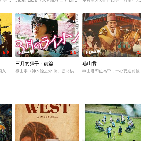
的旅行》用日记 影像的形式再
饰）是一个玩世不恭的家伙，他似乎更享受追求心仪对象的过程，而对
Jacek Lazar（米罗斯洛·巴卡 Miroslaw Baka 饰）是一个二十一岁
本片主人公苗苗既是一群留守儿
6.0
HD中字
3.0
HD中字
3.
三月的狮子：前篇
燕山君
多年的函谷船坞，在此之后他和
闯入当地地主的橡胶庄园。一开始是一个田园诗般的计划，很快就演变
桐山零（神木隆之介 饰）是将棋界公认的天才，年仅17岁的他便已
燕山君即位為帝，一心要追封被