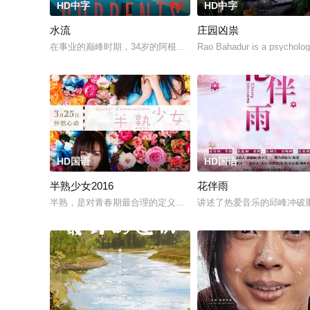
HD中字
5.0
HD中字
水流
庄园凶祟
在事业的巅峰时期，34岁的阿根廷造型师丽娜在瑞士的一场颁奖
Rao Bahadur is a psycholog
HD国语
4.0
HD国语
半熟少女2016
花伴雨
半熟，是对青春期最合理的定义，它是梦开始的地方，没有深思
讲述了热爱音乐的邱峰冲破