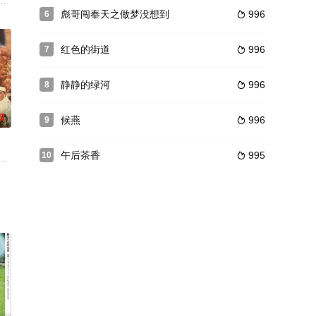
童的老师，也是一个留守儿童的母亲。苗苗将一岁多的孩子托付给
彪哥闯奉天之做梦没想到
996
6

红色的街道
996
7

静静的绿河
996
8

0
候燕
996
9

午后茶香
995
10

经成为了一名职业棋手，在
先王廢黜賜死的母后尹妃，但受百官阻撓而作罷。無法恢復尹妃的