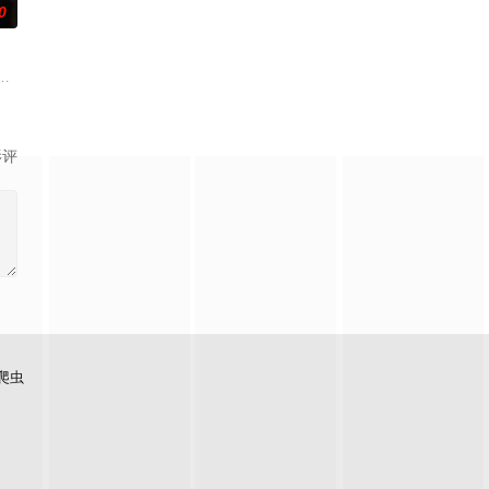
0
悬疑小说家方云生前往石牛寨
而被房东扫地出门，妻子也不堪忍受离他而去，粟铭独自带着6岁
影评
爬虫