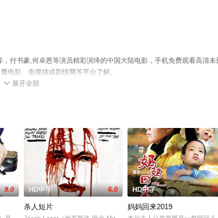
执导，付书豪,何卓恩等演员精彩演绎的中国大陆电影，手机免费观看高清未
豆瓣电影、电视猫或剧情网等平台了解。
展开全部

9.0
HD中字
6.0
HD中字
9.
杀人短片
妈妈回来2019