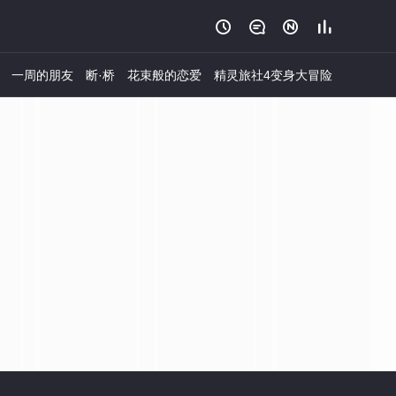




一周的朋友
断·桥
花束般的恋爱
精灵旅社4变身大冒险