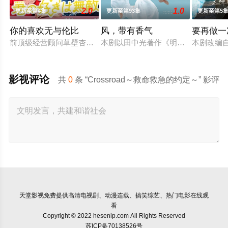
2.0
1.0
更新至第4集
更新至第93集
更新至第5
你的喜欢无与伦比
风，带有香气
要再做一
前顶级经营顾问草壁杏奈（松本若菜 饰）辞去高薪工作后，以零
本剧以田中光著作《明治的南丁格尔
本剧改编
影视评论
共
0
条 “Crossroad～救命救急的约定～” 影评
天堂影视
免费提供高清电视剧、动漫连载、搞笑综艺、热门电影在线观
看
Copyright © 2022 hesenip.com All Rights Reserved
苏ICP备70138526号