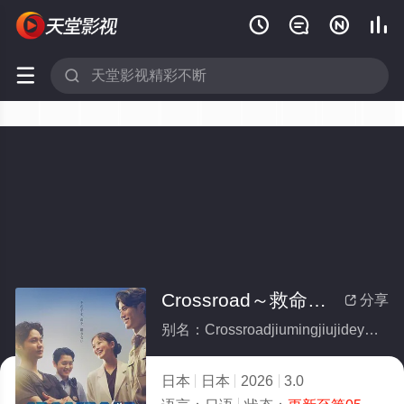






Crossroad～救命救急的约定～
分享

别名：Crossroadjiumingjiujideyueding
日本
日本
2026
3.0