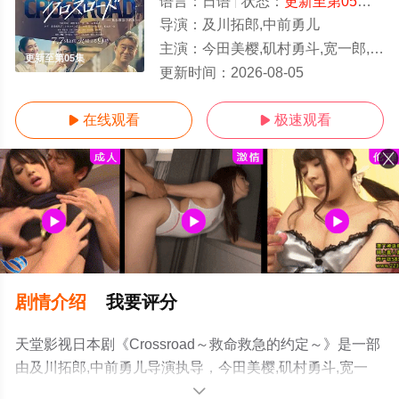
语言：
日语
状态：
更新至第05集
- 
导演：
及川拓郎,中前勇儿
主演：
今田美樱,矶村勇斗,宽一郎,泉泽祐希
更新至第05集
更新时间：
2026-08-05
在线观看
极速观看


剧情介绍
我要评分
天堂影视日本剧《Crossroad～救命救急的约定～》是一部
由及川拓郎,中前勇儿导演执导，今田美樱,矶村勇斗,宽一
郎,泉泽祐希等演员精彩演绎的日本电视剧，手机免费观看
