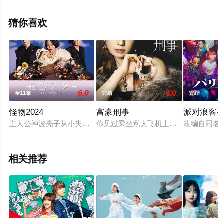
高清未删减完整版电视剧全集就来天堂电影网，更多相关
信息可移步至豆瓣电视剧、电视猫或剧情网等平台了解。
猜你喜欢
6.0
5.0
全11集
完结
完结
怪物2024
富豪刑事
派对浪客
主人公神波亮子从小失去母亲，与父亲相依为命，凭借出众的才
你见过乘坐私人飞机上班的警察么？
改编自同
相关推荐