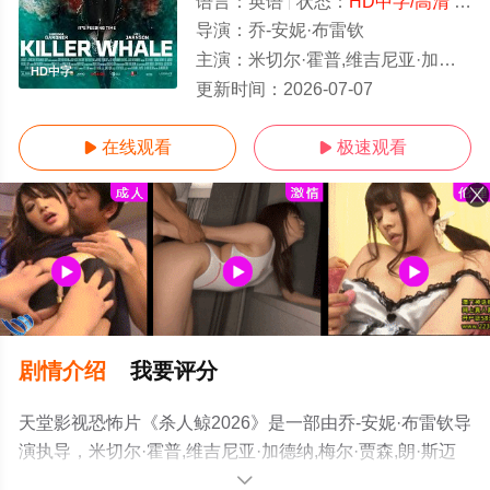
语言：
英语
状态：
HD中字/高清
- 免费在线观看
导演：
乔-安妮·布雷钦
主演：
米切尔·霍普,维吉尼亚·加德纳,梅尔·贾森,朗·斯迈克,米娅·格伦瓦尔德,斯科特·詹姆斯·乔治,阿利安德拉·卡
HD中字
更新时间：
2026-07-07
在线观看
极速观看


剧情介绍
我要评分
天堂影视恐怖片《杀人鲸2026》是一部由乔-安妮·布雷钦导
演执导，米切尔·霍普,维吉尼亚·加德纳,梅尔·贾森,朗·斯迈
克,米娅·格伦瓦尔德,斯科特·詹姆斯·乔治,阿利安德拉·卡拉
