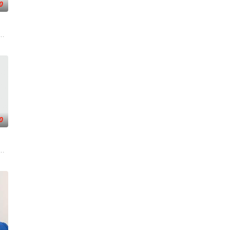
0
者的老友，前往法国土伦军事
太空项目的间谍行为，同时发现有人从瑞典窃取秘密武器材料。他
0
在通过电影让观众意识到毒品
球梦。为完成病危师兄的嘱托，他接手一支被嘲为“无胜利队”的