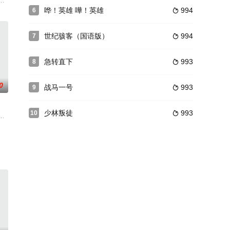
西斯统治的反乌托邦的瑞士
警队在灾难性的外星人入侵期间被困在县拘留中心。
哗！英雄 嘩！英雄
994
6

世纪骇客（国语版）
994
7

急转直下
993
8

0
战马一号
993
9

少林叛徒
993
10

本也应列禁例之内，但有鉴于
句(樊梅生 飾)，萬率眾圍殺碧蓮，幸得駱宏勛(陳亮 飾)