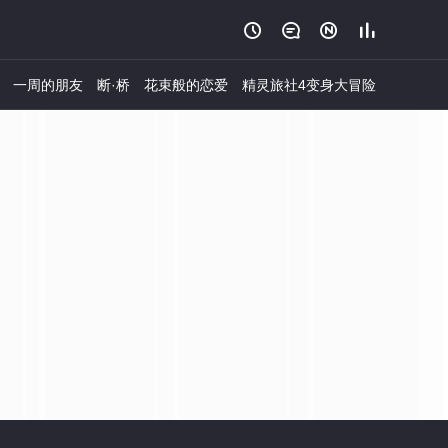




一周的朋友
断·桥
花束般的恋爱
精灵旅社4变身大冒险