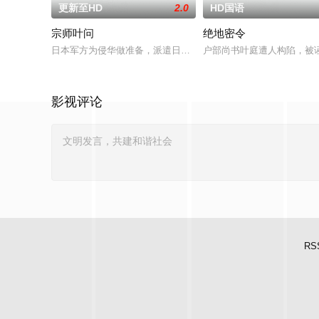
更新至HD
2.0
HD国语
宗师叶问
绝地密令
日本军方为侵华做准备，派遣日本商会进驻广州，一面贿赂军阀
户部尚书叶庭遭人构陷，被
影视评论
RS