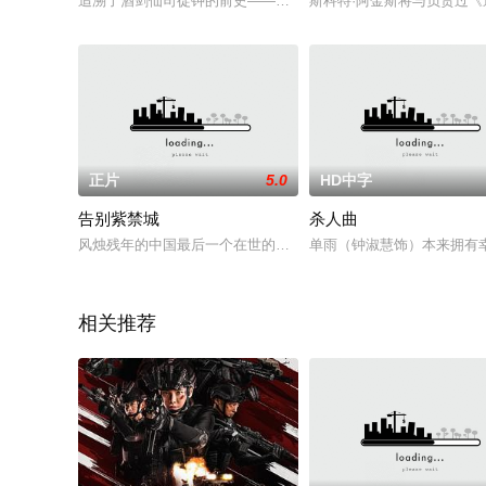
追溯了酒剑仙司徒钟的前史——锁妖塔崩坏前36年的故事。
斯科特·阿金斯将与负责过《
正片
5.0
HD中字
告别紫禁城
杀人曲
风烛残年的中国最后一个在世的太监刘来喜（莫少聪 饰）回忆起
单雨（钟淑慧饰）本来拥有
相关推荐