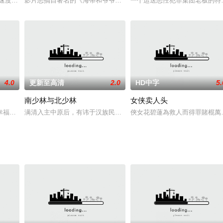
速度与激情10》《伦敦黑帮》《安多》等电影特技部门的导演尼克
影片恶搞自著名的《海蒂和爷爷》 ，讲述在一个被邪恶的奶酪暴君法
一个运送恶性犯罪集团老板的特
4.0
更新至高清
2.0
HD中字
5.
南少林与北少林
女侠卖人头
一生的经历……来喜十一岁净身
幸福家庭，一次暴力仇杀中，她失去一切。为了查出幕后主谋ROCK
满清入主中原后，有讳于汉族民众以武术造反，严禁民间习武。少林
俠女花碧蓮為救人而得罪賭棍萬三