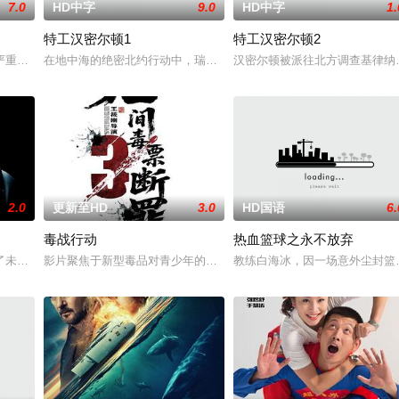
7.0
HD中字
9.0
HD中字
1.
特工汉密尔顿1
特工汉密尔顿2
特战队”临危受命，精英队长陈
严重后果后，陷入了自我毁灭的状态。然而，他被说服去执行他最擅长
在地中海的绝密北约行动中，瑞典攻击潜水员遇害。汉密尔顿，受害
汉密尔顿被派往北方调查基律纳
2.0
更新至HD
3.0
HD国语
6.
毒战行动
热血篮球之永不放弃
被迫出手击杀黑帮一伙而暴露身份
了未婚妻，但他内心仍然渴望过正常生活。一名科学家被绑架，重要信
影片聚焦于新型毒品对青少年的危害，对社会秩序的破坏为主题，旨
教练白海冰，因一场意外尘封篮