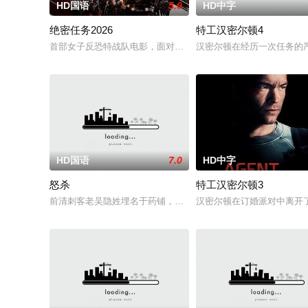
HD国语
5.0
HD中字
绝密任务2026
特工汉密尔顿4
首部女子反恐特战队电影，面对恐怖主义恶势力，“最飒女子反恐
汉密尔顿在经历一次任务的
HD国语
7.0
HD中字
怒杀
特工汉密尔顿3
前清刺客老吴隐姓埋名于药铺，却为守护单亲母女小茜和依依，
汉密尔顿在订婚派对中离开