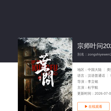
宗师叶问20
别名：zongshiyewen
地区：
中国大陆
类
语言：
汉语普通话
导演：
李立铭
主演：
杜宇航
更新时间：
2026-07-
在线观看
