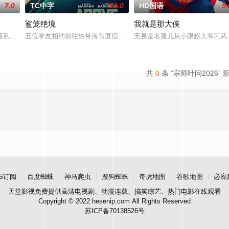
7.0
TC中字
10.0
HD国语
9.
鲨笼绝境
我就是那大侠
，收集情报，成立杀手组织暗杀反
诬私贪国库银两，身陷囹圄在即，叶庭急召其子叶护相见。叶护心知父
五位挚友相约前往热带海岛度假，计划在碧蓝海域中体验刺激的鲨鱼
无畏是名孤儿从小跟赵大爷习武
共
0
条 “宗师叶问2026” 
S订阅
百度蜘蛛
神马爬虫
搜狗蜘蛛
奇虎地图
谷歌地图
必应
天堂影视
免费提供高清电视剧、动漫连载、搞笑综艺、热门电影在线观看
Copyright © 2022 hesenip.com All Rights Reserved
苏ICP备70138526号