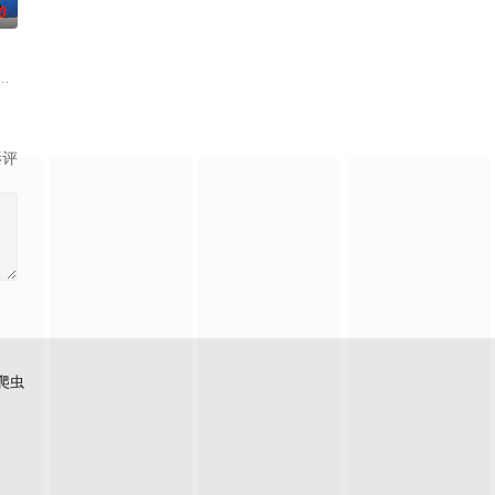
0
笼潜水，同时享受奢靡的派对
收废品，做事一根筋的他总被误解。在经历一次重大事件后，被迫
影评
爬虫