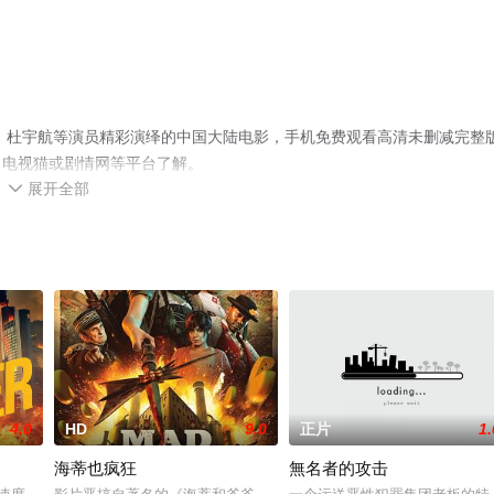
导，杜宇航等演员精彩演绎的中国大陆电影，手机免费观看高清未删减完整
、电视猫或剧情网等平台了解。
展开全部

4.0
HD
9.0
正片
1.
海蒂也疯狂
無名者的攻击