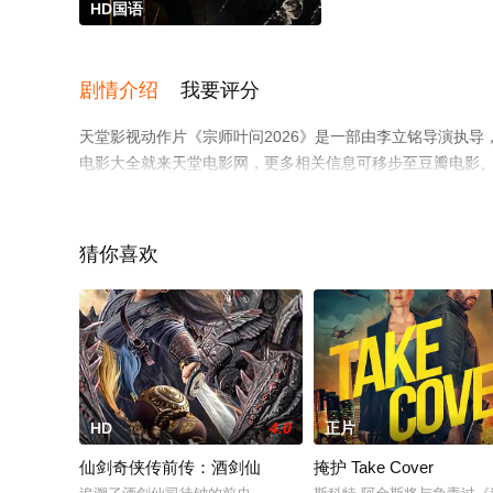
HD国语
剧情介绍
我要评分
天堂影视动作片《宗师叶问2026》是一部由李立铭导演执
电影大全就来天堂电影网，更多相关信息可移步至豆瓣电影
猜你喜欢
HD
4.0
正片
仙剑奇侠传前传：酒剑仙
掩护 Take Cover