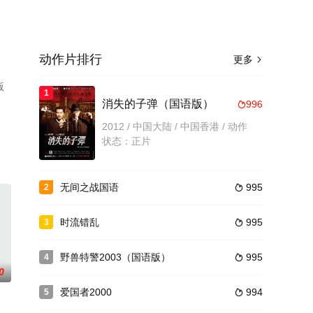
动作片排行
更多

版
1
消失的子弹（国语版）
996

2012 / 中国大陆 / 中国香港 / 动作
状态：正片
无间之战国语
995
2

时流错乱
995
3

野兽特警2003（国语版）
995
4

0
爱国者2000
994
5
