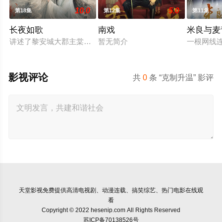
10.0
5.0
第18集
第12集
第11集
长夜如歌
南戏
米良与麦
讲述了黎安城大郡主棠溪槿与烈云峥之间曲折动人的情感，以及
暂无简介
一根网线
影视评论
共
0
条 “克制升温” 影评
天堂影视
免费提供高清电视剧、动漫连载、搞笑综艺、热门电影在线观
看
Copyright © 2022 hesenip.com All Rights Reserved
苏ICP备70138526号