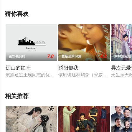
大结局剧情已揭晓（1-24全集），手机免费观看高清未删
减完整版电视剧全集就来天堂电影网，更多相关信息可移
猜你喜欢
步至豆瓣电视剧、电视猫或剧情网等平台了解。
7.0
4.0
第20集完结
更新至第36集
第16集完结
远山的红叶
骄阳似我
异次元爱
该剧通过王瑛同志的优秀事迹，艺术地再现了她在纪委的工作岗
该剧讲述林屿森（宋威龙 饰）与聂曦
天生乐天
相关推荐