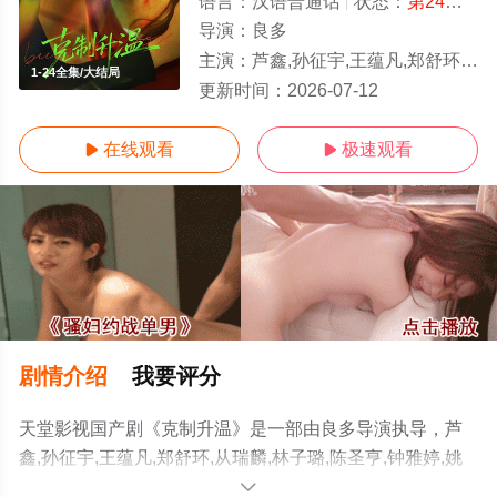
语言：
汉语普通话
状态：
第24集完结
导演：
良多
主演：
芦鑫,孙征宇,王蕴凡,郑舒环,从瑞麟,林子璐,陈圣亨,钟雅婷,姚星灏,丁晓明,周沐,赵漾
1-24全集/大结局
更新时间：
2026-07-12
在线观看
极速观看


剧情介绍
我要评分
天堂影视国产剧《克制升温》是一部由良多导演执导，芦
鑫,孙征宇,王蕴凡,郑舒环,从瑞麟,林子璐,陈圣亨,钟雅婷,姚
星灏,丁晓明,周沐,赵漾等演员精彩演绎的中国大陆电视剧，
