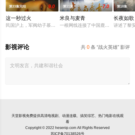
9.0
7.0
第33集完结
第11集
第18集
这一秒过火
米良与麦青
长夜如歌
民国沪上，军阀幼子慕容清峄（张凌赫 饰）因被抱错而受尽养父
一根网线连接了中国鹿鸣村和英国牛
讲述了黎
影视评论
共
0
条 “战火英雄” 影评
天堂影视
免费提供高清电视剧、动漫连载、搞笑综艺、热门电影在线观
看
Copyright © 2022 hesenip.com All Rights Reserved
苏ICP备70138526号