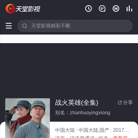






战火英雄(全集)
分享

别名：zhanhuoyingxiong
中国大陆
中国大陆,国产
2017
2.0