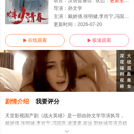
语言：
汉语普通话
状态：
更新至32集
导演：
孙文学
主演：
戴娇倩,张明健,李肖宁,冯国庆,凌潇肃,崔波,郭铁城
1-40全集/大结局
更新时间：
2026-07-20
在线观看
极速观看


剧情介绍
我要评分
天堂影视国产剧《战火英雄》是一部由孙文学导演执导，
戴娇倩,张明健,李肖宁,冯国庆,凌潇肃,崔波,郭铁城等演员精
彩演绎的中国大陆电视剧，大结局剧情已揭晓（1-40全
