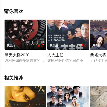
集），手机免费观看高清未删减完整版电视剧全集就来天
堂电影网，更多相关信息可移步至豆瓣电视剧、电视猫或
猜你喜欢
剧情网等平台了解。
6.0
2.0
已完结
已完结
已完结
摩天大楼2020
人大主任
粟裕大将
该剧改编自作家陈雪的同名小说，讲述了在一幢摩天大楼中，美
该剧根据刘儒的同名小说改编，是我国
为迎接中
相关推荐