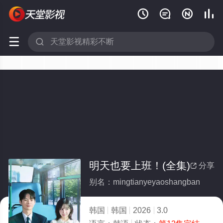






明天也要上班！(全集)
分享

别名：mingtianyeyaoshangban
韩国
韩国
2026
3.0