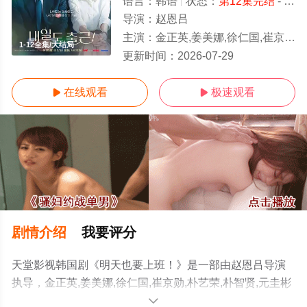
语言：
韩语
状态：
第12集完结
- 免费在线观看
导演：
赵恩吕
主演：
金正英,姜美娜,徐仁国,崔京勋,朴艺荣,朴智贤,元圭彬
1-12全集/大结局
更新时间：
2026-07-29
在线观看
极速观看


剧情介绍
我要评分
天堂影视韩国剧《明天也要上班！》是一部由赵恩吕导演
执导，金正英,姜美娜,徐仁国,崔京勋,朴艺荣,朴智贤,元圭彬
等演员精彩演绎的韩国电视剧，大结局剧情已揭晓（1-12
