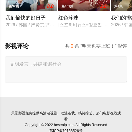
8.0
2.0
第92集
第101集
第4集
我们愉快的好日子
红色珍珠
我们的排
2026 / 韩国 / 严贤京,尹仲勋,申正允,尹多英,金惠玉,鲜于在德,尹
[스포티비뉴스=강효진 기자] 배우 박진
2026 / 
影视评论
共
0
条 “明天也要上班！” 影评
天堂影视
免费提供高清电视剧、动漫连载、搞笑综艺、热门电影在线观
看
Copyright © 2022 hesenip.com All Rights Reserved
苏ICP备70138526号