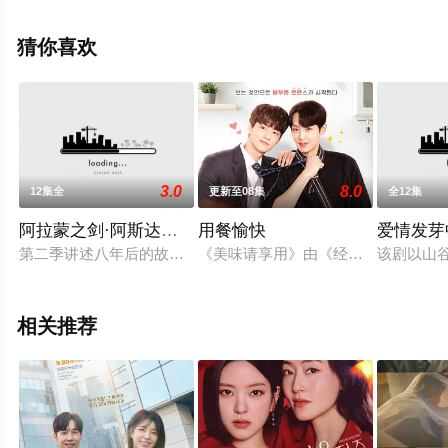
全集），手机免费观看高清未删减完整版电视剧全集就来
天堂电影网，更多相关信息可移步至豆瓣电视剧、电视猫
猜你喜欢
或剧情网等平台了解。
3.0
8.0
12集全
更新至08集
全12集
阿拉蒙之剑·阿斯达年代记
用餐愉快
爱情发芽
第二季讲述八年后的故事，妥坤和银蟾无法避免的大战即将上演
《美味请享用》由《经常请吃饭的理事
该剧以山
相关推荐