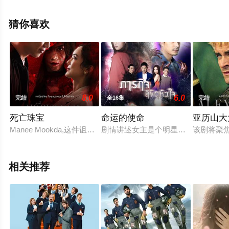
纳坤,Wiranakarn,Wattanakun等演员精彩演绎的泰国电视
剧，手机免费观看高清未删减完整版电视剧全集就来天堂
猜你喜欢
电影网，更多相关信息可移步至豆瓣电视剧、电视猫或剧
情网等平台了解。
8.0
6.0
完结
全16集
完结
死亡珠宝
命运的使命
亚历山大
Manee Mookda,这件诅咒的珠宝与骨魔有关，拥有力量驱使佩
剧情讲述女主是个明星，因为被人设
该剧将聚焦
相关推荐