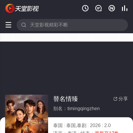






替名情臻
分享

别名：timingqingzhen
泰国
泰国,泰剧
2026
2.0