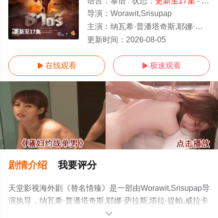
语言：
泰语
状态：
更新至17集
- 免费在线观看
导演：
Worawit,Srisupap
主演：
纳瓦希·普潘塔奇斯,耶娜·萨拉斯,塔拉·提帕,威拉卡尼·坎瓦塔纳固,莎兰娅·君帕缇,普莉玛·邦查伦,维拉甘·瓦
更新至17集
更新时间：
2026-08-05
在线观看
极速观看


剧情介绍
我要评分
天堂影视海外剧《替名情臻》是一部由Worawit,Srisupap导
演执导，纳瓦希·普潘塔奇斯,耶娜·萨拉斯,塔拉·提帕,威拉卡
尼·坎瓦塔纳固,莎兰娅·君帕缇,普莉玛·邦查伦,维拉甘·瓦塔
