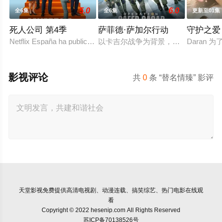
5.0
6.0
全6集
全6集
更新至01集
死人公司 第4季
萨菲德·萨加尔行动
守护之爱
Netflix España ha publicado en redes social
以卡吉尔战争为背景，《白沙行动》讲
Daran
影视评论
共
0
条 “替名情臻” 影评
天堂影视
免费提供高清电视剧、动漫连载、搞笑综艺、热门电影在线观
看
Copyright © 2022 hesenip.com All Rights Reserved
苏ICP备70138526号