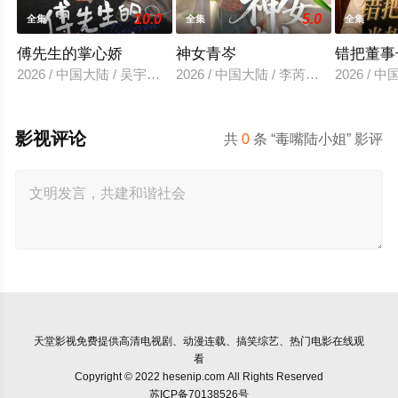
10.0
5.0
全集
全集
全集
傅先生的掌心娇
神女青岑
错把董事
2026 / 中国大陆 / 吴宇航＆郑千亦
2026 / 中国大陆 / 李芮峤＆张媛媛
2026 /
影视评论
共
0
条 “毒嘴陆小姐” 影评
天堂影视
免费提供高清电视剧、动漫连载、搞笑综艺、热门电影在线观
看
Copyright © 2022 hesenip.com All Rights Reserved
苏ICP备70138526号