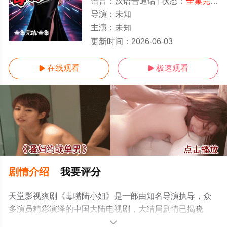
语言：
汉语普通话
状态：
全集完结
-
导演：
未知
主演：
未知
全集完结/全集
更新时间：
2026-06-03
在线观看
极速观看


剧情介绍
我要评分
天堂影视爽剧《毒嘴陆小姐》是一部由知名导演执导，众
多演员精彩演绎的中国大陆电视剧，大结局剧情已揭晓
（全集完结），手机免费观看高清未删减完整版电视剧全
