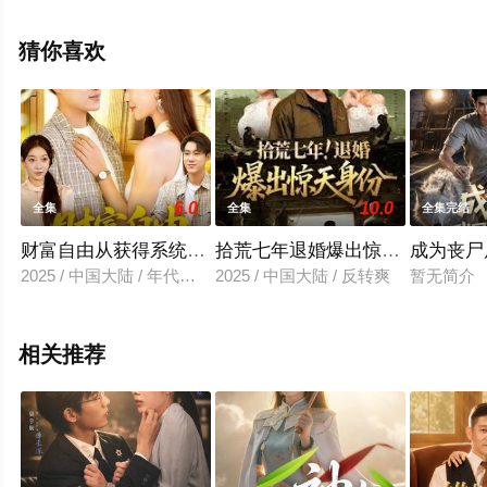
集就来天堂电影网，更多相关信息可移步至豆瓣电视剧、
电视猫或剧情网等平台了解。
猜你喜欢
6.0
10.0
全集
全集
全集完结
财富自由从获得系统开始
拾荒七年退婚爆出惊天身份
成为丧尸
2025 / 中国大陆 / 年代穿越
2025 / 中国大陆 / 反转爽
暂无简介
相关推荐