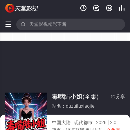






毒嘴陆小姐(全集)
分享

别名：duzuiluxiaojie
中国大陆
现代都市
2026
2.0