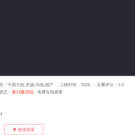
型：
中国大陆,穿越,内地,国产
上映时间：
2026
豆瓣评分：
3.0
状态：
第12集完结
- 免费在线观看
04
极速观看
