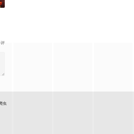
0
术的支持下，通过摸排、
影评
爬虫