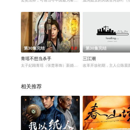
玄奘法师，可谓当今中国最为著名的僧侣。但他的出名不是因为
温润如玉的男医生何苏叶（
第30集完结
5.0
第30集完结
青瑶不想当杀手
三江潮
太子妃顾青瑶（张楚寒饰）新婚之夜，突遇冷血杀手十一（崔雨
改革开放初期，主人公陈晨
相关推荐