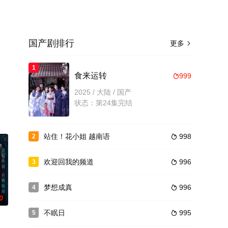
国产剧排行
更多

1
。
食来运转
999

2025 / 大陆 / 国产
状态：第24集完结
站住！花小姐 越南语
998
2

欢迎回我的频道
996
3

梦想成真
996
4

0
不眠日
995
5
