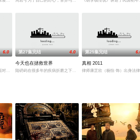
其上求佛法的献身精神以及莫测的
张凌赫 饰）与重度失眠的酒店前厅经理沈惜凡（徐若晗 饰），在一
周若兮为了自己的野心，舍弃与燕王李晏的感情，处心积虑嫁给太子
《胡李镇传说》讲述了民国初年，
6.0
第27集完结
4.0
第25集完结
6.
今天也在拯救世界
真相 2011
鑫饰）刺杀太子夫君，二人意外灵
面对贫穷落后的家乡，立志大力发展经济、改变乡村面貌。她放弃了自
陆砃屿在很多年的疾病折磨之下生命垂危，濒死之际，受到了一个世
律师康芷欣（杨怡 饰）出身法