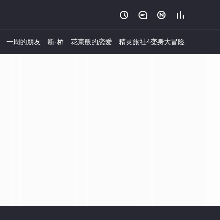




一周的朋友
断·桥
花束般的恋爱
精灵旅社4变身大冒险