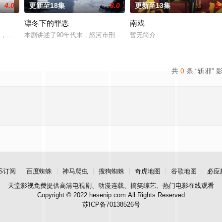
4.0
更新至18集
8.0
更新至13集
5.
凛冬下的罪恶
南戏
女奚圆（姜贞羽 饰）因意外踏
轻人，在沿海小城南安相遇相知，他们决心各展所长创办旅行社。他们
本剧讲述了90年代末，怒河市刑侦支队在无普及监控、无DNA鉴定技
暂无简介
共
0
条 “斩邪” 
S订阅
百度蜘蛛
神马爬虫
搜狗蜘蛛
奇虎地图
谷歌地图
必应
天堂影视
免费提供高清电视剧、动漫连载、搞笑综艺、热门电影在线观看
Copyright © 2022 hesenip.com All Rights Reserved
苏ICP备70138526号