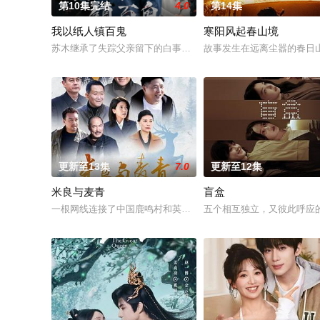
第10集完结
4.0
第14集
我以纸人镇百鬼
寒阳风起春山境
苏木继承了失踪父亲留下的白事馆，本想低调扎纸维生，却因一
故事发生在远离尘嚣的春日
更新至13集
7.0
更新至12集
米良与麦青
盲盒
一根网线连接了中国鹿鸣村和英国牛津，麦香通过视频向米良宣
五个相互独立，又彼此呼应