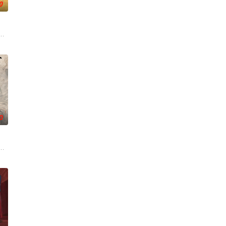
0
币。根据党中央指示，高景
大生企业，实业报国的故事。甲午战争后，国家蒙羞，张謇虽高中
0
”的阴阳宅，江淮被掳走配
云峥之间曲折动人的情感，以及他们在复杂局势中坚守初心、勇敢