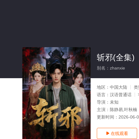
斩邪(全集)
别名：zhanxie
地区：
中国大陆
类
语言：
汉语普通话
导演：
未知
主演：
陈静易,叶秋楠
更新时间：
2026-06-
在线观看
