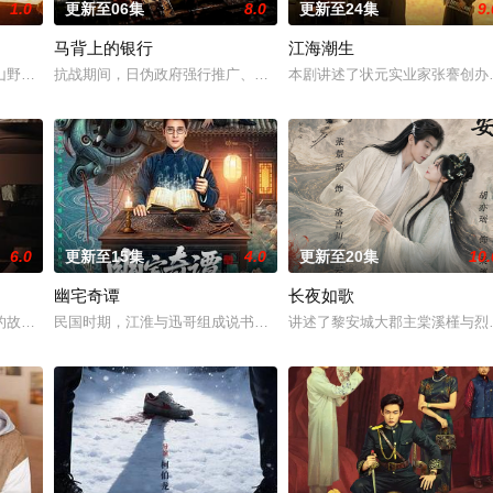
1.0
更新至06集
8.0
更新至24集
9.
马背上的银行
江海潮生
具流血的新娘纸人卷入了一场跨越
山野，两个孤独的人因机缘巧合相遇。一人背负过往伤痕，避世居于深
抗战期间，日伪政府强行推广、使用由“中国准备银行”发行的伪钞货
本剧讲述了状元实业家张謇创办
6.0
更新至15集
4.0
更新至20集
10.
幽宅奇谭
长夜如歌
告：婚不结了。鹿鸣村开了锅，村
的故事——用一场精心策划的“夏令营”完成复仇的受害者；临终前与
民国时期，江淮与迅哥组成说书班子，偶遇“白天人住屋，晚上鬼占房
讲述了黎安城大郡主棠溪槿与烈