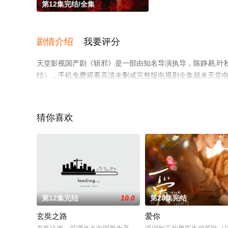
第12集完结/全集
剧情介绍
我要评分
天堂影视国产剧《斩邪》是一部由知名导演执导，陈静易,叶
结），手机免费观看高清未删减完整版电视剧全集就来天堂
猜你喜欢
第12集完结
10.0
第28集完结
玄奘之路
爱你