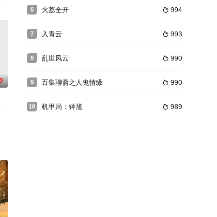
。在她即将权倾天下之际，被
由“胡”“李”两大姓氏组成的小镇里，百年前的血狐狸再度出
火荔全开
994
6

入青云
993
7

乱世风云
990
8

0
百集聊斋之人鬼情缘
990
9

机甲局：钟馗
989
10

界意识的召唤，来到了一个全
律世家，做事重原则、敢言敢行。而在同一间事务所的另一位大状