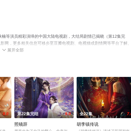
秋楠等演员精彩演绎的中国大陆电视剧，大结局剧情已揭晓（第12集完
电影网，更多相关信息可移步至豆瓣电视剧、电视猫或剧情网等平台了解
展开全部

9.0
第22集完结
9.0
全22集
7.
照镜辞
胡李镇传说