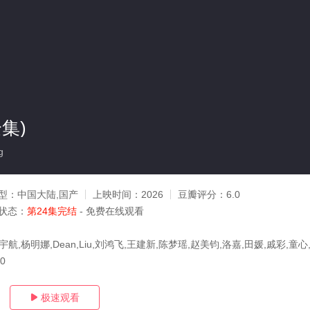
集)
g
型：
中国大陆,国产
上映时间：
2026
豆瓣评分：
6.0
状态：
第24集完结
- 免费在线观看
宇航,杨明娜,Dean,Liu,刘鸿飞,王建新,陈梦瑶,赵美钧,洛嘉,田媛,戚彩,童
10
极速观看
