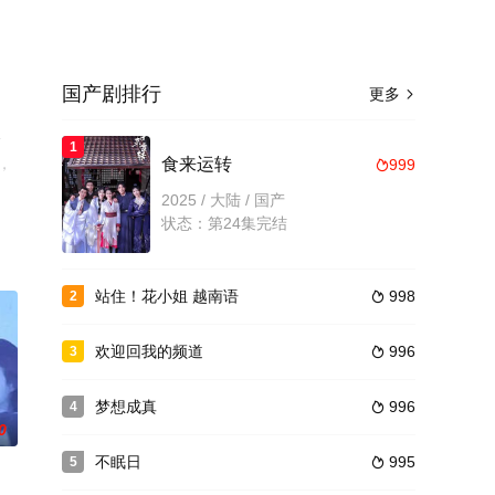
国产剧排行
更多

洛
1
，
食来运转
999

2025 / 大陆 / 国产
状态：第24集完结
站住！花小姐 越南语
998
2

欢迎回我的频道
996
3

梦想成真
996
4

0
不眠日
995
5
