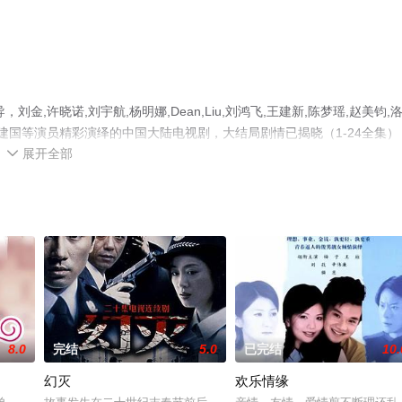
,许晓诺,刘宇航,杨明娜,Dean,Liu,刘鸿飞,王建新,陈梦瑶,赵美钧,
钢,曾建国等演员精彩演绎的中国大陆电视剧，大结局剧情已揭晓（1-24全集）
展开全部
，更多相关信息可移步至豆瓣电视剧、电视猫或剧情网等平台了解。

8.0
完结
5.0
已完结
10.
幻灭
欢乐情缘