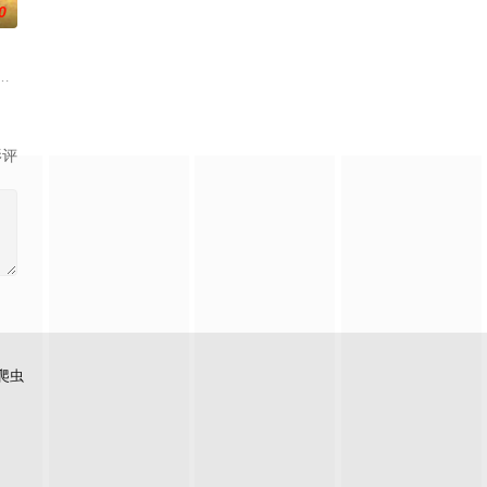
0
人背负过往伤痕，避世居于深
大生企业，实业报国的故事。甲午战争后，国家蒙羞，张謇虽高中
影评
爬虫