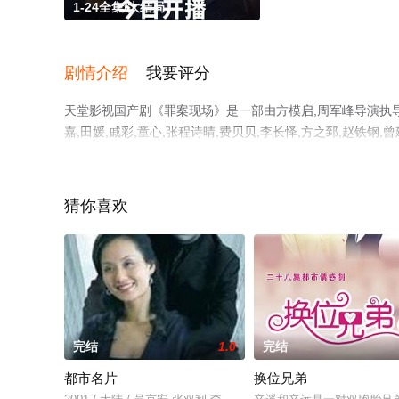
1-24全集/大结局
剧情介绍
我要评分
天堂影视国产剧《罪案现场》是一部由方模启,周军峰导演执导，刘金
嘉,田媛,戚彩,童心,张程诗晴,费贝贝,李长怿,方之郅,赵铁
手机免费观看高清未删减完整版电视剧全集就来天堂电影网
猜你喜欢
完结
1.0
完结
都市名片
换位兄弟