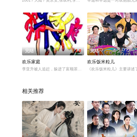
2001 / 大陆 / 吴京安,张双利,李颖,张越
辛遥和辛远是一对双胞胎兄
完结
3.0
完结
欢乐家庭
欢乐饭米粒儿
李亚升被人追赶，躲进了富顺茶室，茶室老板仗义相救，亚升得
《欢乐饭米粒儿》主要讲述
相关推荐