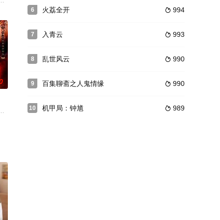
市卷烟打假联合办公室初战告
理想、事业、金钱、孰更轻孰更重青春逼人俊男靓女倾情演绎。楚
火荔全开
994
6

入青云
993
7

乱世风云
990
8

0
百集聊斋之人鬼情缘
990
9

机甲局：钟馗
989
10

。青梅竹马的郭延平考上了大
二爷又称硕王爷，是活在老北京人口头上的一位既有着浓厚传奇色