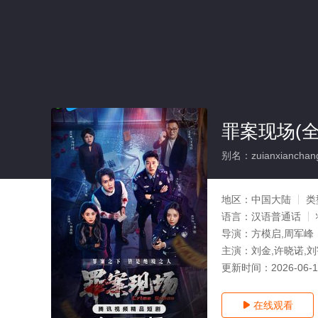
罪案现场(全
别名：zuianxianchan
地区：
中国大陆
类
语言：
汉语普通话
导演：
方模启,周军峰
主演：
刘金,许晓诺,刘
更新时间：
2026-06-
在线观看
