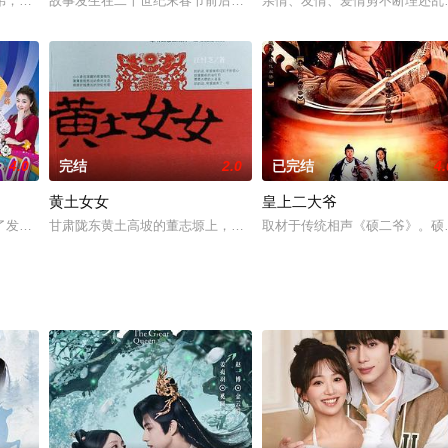
弟，哥哥在股市做庄家，弟弟在海岛一所小学当副校长。他们都厌倦了
故事发生在二十世纪末春节前后，我国南方某省沿海地区南桩市。在
亲情、友情、爱情剪不断理还乱
4.0
完结
2.0
已完结
4.
黄土女女
皇上二大爷
以脱身。两家人由此引发了很多爆
了发生在老范（王振华饰）一家及小区邻里间的欢乐趣事儿，每期由四
甘肃陇东黄土高坡的董志塬上，面临家庭经济的窘困，秀秀被迫辍学
取材于传统相声《硕二爷》。硕