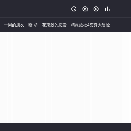




一周的朋友
断·桥
花束般的恋爱
精灵旅社4变身大冒险