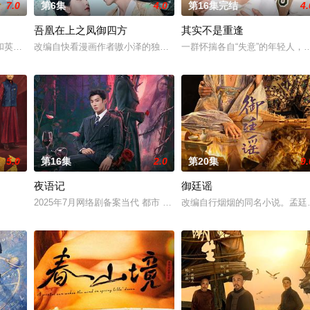
7.0
第6集
4.0
第16集完结
4.
吾凰在上之凤御四方
其实不是重逢
他们在复杂局势中坚守初心、勇敢
和英国牛津，麦香通过视频向米良宣告：婚不结了。鹿鸣村开了锅，村
改编自快看漫画作者嗷小泽的独家连载漫画《吾凰在上》。现代少女奚
一群怀揣各自“失意”的年轻人
5.0
第16集
2.0
第20集
9.
夜语记
御廷谣
定技术的支持下，通过摸排、
2025年7月网络剧备案当代 都市 海南越酷文化传媒有限公司
改编自行烟烟的同名小说。孟廷