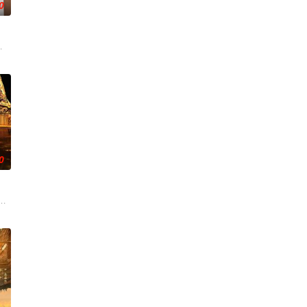
0
圆（姜贞羽 饰）因意外踏
，在沿海小城南安相遇相知，他们决心各展所长创办旅行社。他们
0
辉，大平王朝有史以来个以女子进士科三元及第入翰林院的奇女子