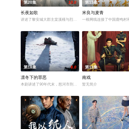
第20集
10.0
第13集
长夜如歌
米良与麦青
讲述了黎安城大郡主棠溪槿与烈云峥之间曲折动人的情感，以及
一根网线连接了中国鹿鸣村
第18集
8.0
第13集
凛冬下的罪恶
南戏
本剧讲述了90年代末，怒河市刑侦支队在无普及监控、无DNA鉴
暂无简介