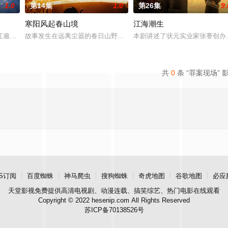
1.0
第14集
1.0
第26集
9.
寒阳风起春山境
江海潮生
具流血的新娘纸人卷入了一场跨越
江逾白长大以后，林知夏忽然对他说：“江逾白，我喜欢你，哲学和生
故事发生在远离尘嚣的春日山野，两个孤独的人因机缘巧合相遇。一
本剧讲述了状元实业家张謇创办
共
0
条 “罪案现场” 
S订阅
百度蜘蛛
神马爬虫
搜狗蜘蛛
奇虎地图
谷歌地图
必应
天堂影视
免费提供高清电视剧、动漫连载、搞笑综艺、热门电影在线观看
Copyright © 2022 hesenip.com All Rights Reserved
苏ICP备70138526号