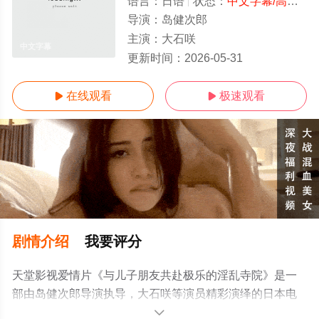
语言：
日语
状态：
中文字幕/高清
- 
导演：
岛健次郎
主演：
大石咲
中文字幕
更新时间：
2026-05-31
在线观看
极速观看


剧情介绍
我要评分
天堂影视爱情片《与儿子朋友共赴极乐的淫乱寺院》是一
部由岛健次郎导演执导，大石咲等演员精彩演绎的日本电
影，手机免费观看高清未删减完整版电影大全就来天堂电
