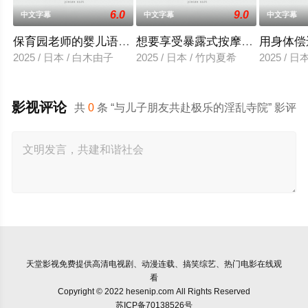
6.0
9.0
中文字幕
中文字幕
中文字幕
保育园老师的婴儿语让人超兴奋
想要享受暴露式按摩的已婚女子
用身体偿
2025 / 日本 / 白木由子
2025 / 日本 / 竹内夏希
2025 / 
影视评论
共
0
条 “与儿子朋友共赴极乐的淫乱寺院” 影评
天堂影视
免费提供高清电视剧、动漫连载、搞笑综艺、热门电影在线观
看
Copyright © 2022 hesenip.com All Rights Reserved
苏ICP备70138526号