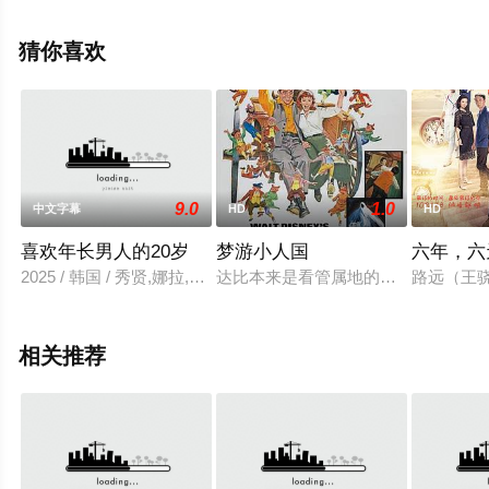
影网，更多相关信息可移步至豆瓣电影、电视猫或剧情网
等平台了解。
猜你喜欢
9.0
1.0
中文字幕
HD
HD
喜欢年长男人的20岁
梦游小人国
六年，六
2025 / 韩国 / 秀贤,娜拉,莉娜,尚斗,勋伊,健宇
达比本来是看管属地的，但因为年迈
路远（王
相关推荐