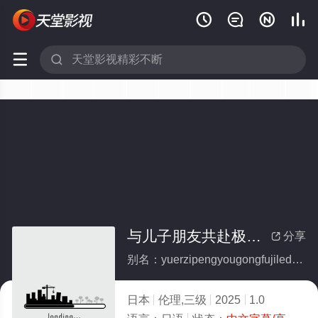






与儿子朋友共赴极乐的淫乱寺院
分享

别名：yuerzipengyougongfujiledeyinluansiyuan
日本
伦理,三级
2025
1.0