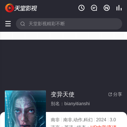






变异天使
分享

别名：bianyitianshi
南非
南非,动作,科幻
2024
3.0