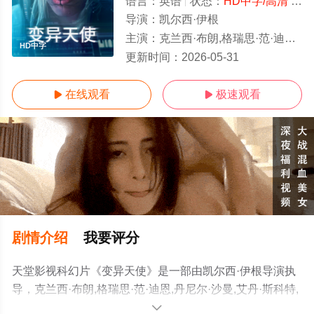
语言：
英语
状态：
HD中字/高清
- 免费在线观看
导演：
凯尔西·伊根
主演：
克兰西·布朗,格瑞思·范·迪恩,丹尼尔·沙曼,艾丹·斯科特,瑞安·克鲁格
HD中字
更新时间：
2026-05-31
在线观看
极速观看


剧情介绍
我要评分
天堂影视科幻片《变异天使》是一部由凯尔西·伊根导演执
导，克兰西·布朗,格瑞思·范·迪恩,丹尼尔·沙曼,艾丹·斯科特,
瑞安·克鲁格等演员精彩演绎的南非电影，手机免费观看高
