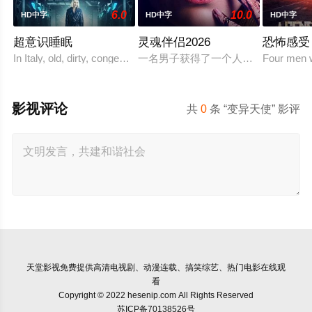
6.0
10.0
HD中字
HD中字
HD中字
超意识睡眠
灵魂伴侣2026
恐怖感受
In Italy, old, dirty, congested prisons ful
一名男子获得了一个人工智能机器人
Four men w
影视评论
共
0
条 “变异天使” 影评
天堂影视
免费提供高清电视剧、动漫连载、搞笑综艺、热门电影在线观
看
Copyright © 2022 hesenip.com All Rights Reserved
苏ICP备70138526号