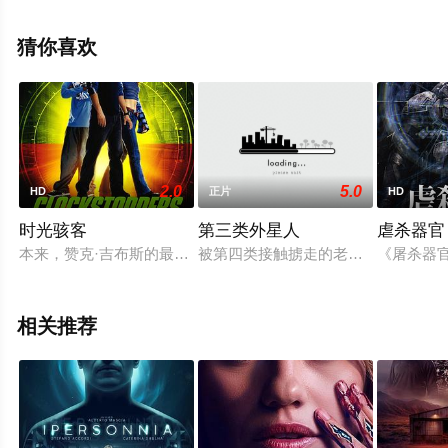
清未删减完整版电影大全就来天堂电影网，更多相关信息
可移步至豆瓣电影、电视猫或剧情网等平台了解。
猜你喜欢
2.0
5.0
HD
正片
HD
时光骇客
第三类外星人
虐杀器官
本来，赞克·吉布斯的最大愿望就是可以拥有一部属于自己的汽车
被第四类接触掳走的老豆化作畸变怪
《屠杀器
相关推荐