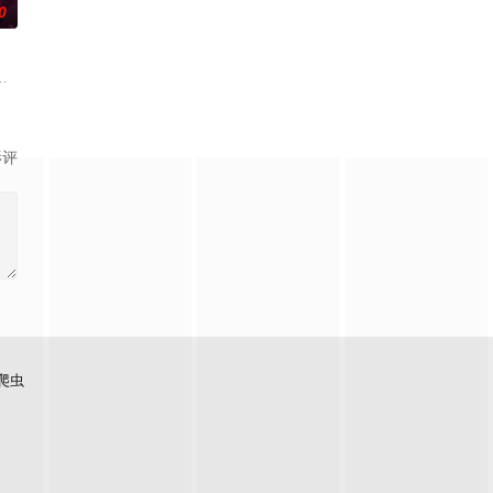
0
中
秀节目《Lock Up》。制作方在分享节目海报时配文
影评
爬虫