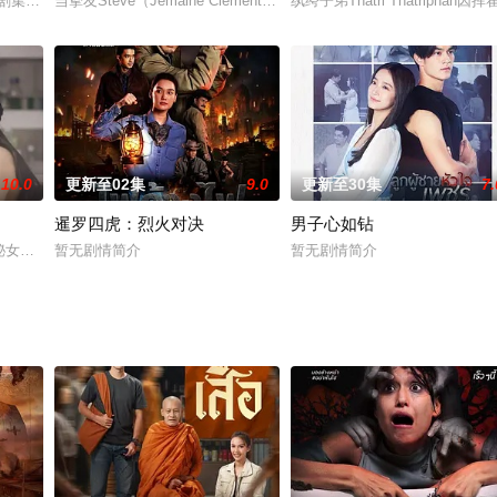
法克法一生都在证明自己是合法继
情剧集。一名常年独自生活、不善恋爱的推理女作家，为了能够创作全
当挚友Steve（Jemaine Clement 饰）开始与自己26岁的女儿Izzy（
纨绔子弟Thatri Thatrip
10.0
更新至02集
9.0
更新至30集
7.
暹罗四虎：烈火对决
男子心如钻
位神秘女子约定了一夜情，严格的前提是：不涉及感情。然而对方违
暂无剧情简介
暂无剧情简介