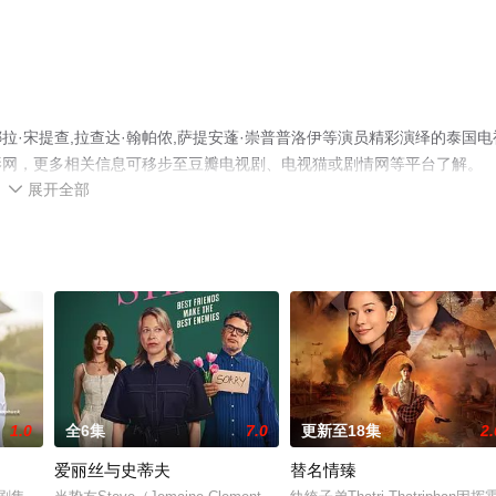
·宋提查,拉查达·翰帕侬,萨提安蓬·崇普普洛伊等演员精彩演绎的泰国电
影网，更多相关信息可移步至豆瓣电视剧、电视猫或剧情网等平台了解。
展开全部

1.0
全6集
7.0
更新至18集
2.
爱丽丝与史蒂夫
替名情臻