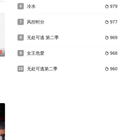
han因挥霍无敌倾家荡产，豪宅、情人、朋友一夜尽失
冷水
979
6

风控时分
977
7

无处可逃 第二季
969
8

0
女王危爱
968
9

无处可逃第二季
960
10
