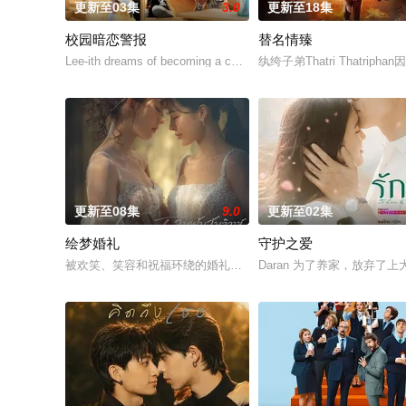
更新至03集
3.0
更新至18集
校园暗恋警报
替名情臻
Lee-ith dreams of becoming a cool indie roc
纨绔子弟Thatri Thatr
更新至08集
9.0
更新至02集
绘梦婚礼
守护之爱
被欢笑、笑容和祝福环绕的婚礼仅仅是爱情生活的起点。未来还
Daran 为了养家，放弃