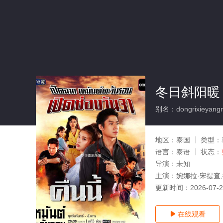
冬日斜阳暖
别名：dongrixieyang
地区：
泰国
类型：
语言：
泰语
状态：
导演：
未知
主演：
婉娜拉·宋提查
更新时间：
2026-07-
在线观看
