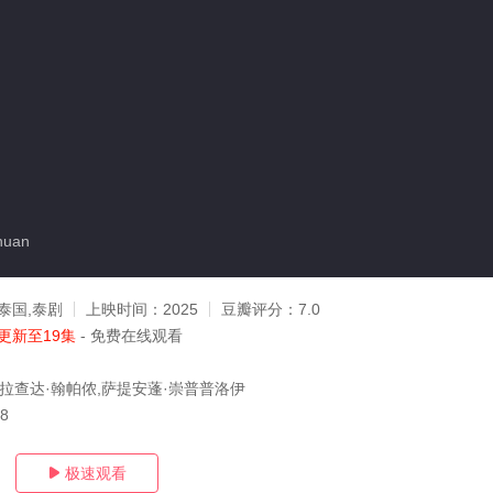
nuan
泰国,泰剧
上映时间：
2025
豆瓣评分：
7.0
更新至19集
- 免费在线观看
,拉查达·翰帕侬,萨提安蓬·崇普普洛伊
28
极速观看
