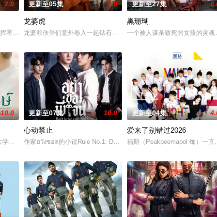
2.0
更新至05集
7.0
更新至27集
6.
龙婆虎
黑珊瑚
iphan因挥霍无敌倾家荡产，豪宅、情人、朋友一夜尽失
龙婆和伙伴们意外卷入一起钻石抢劫案，成为警方怀疑的对象。为了
一个被人谋杀致死的女孩的灵魂
10.0
更新至07集
10.0
更新至04集
4.
心动禁止
爱来了别错过2026
有许多障碍等待着两人共同跨越。
了上大学的梦想，高中毕业后便开始工作。然而，她一直难以找到稳
作家ฮวังซอล的小说Rule No.1: Don't Be Too Emo
福斯（Peakpeemapol 