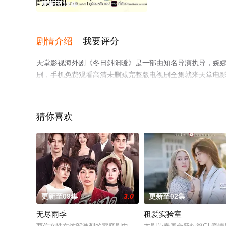
更新至19集
剧情介绍
我要评分
天堂影视海外剧《冬日斜阳暖》是一部由知名导演执导，婉娜拉
剧，手机免费观看高清未删减完整版电视剧全集就来天堂电
猜你喜欢
更新至09集
3.0
更新至02集
无尽雨季
租爱实验室