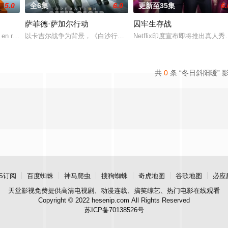
5.0
全6集
6.0
更新至35集
6.
萨菲德·萨加尔行动
囚牢生存战
 en redes social
以卡吉尔战争为背景，《白沙行动》讲述了印度空军"金色箭头"第17
Netflix印度宣布即将推出真人
共
0
条 “冬日斜阳暖” 
S订阅
百度蜘蛛
神马爬虫
搜狗蜘蛛
奇虎地图
谷歌地图
必应
天堂影视
免费提供高清电视剧、动漫连载、搞笑综艺、热门电影在线观看
Copyright © 2022 hesenip.com All Rights Reserved
苏ICP备70138526号