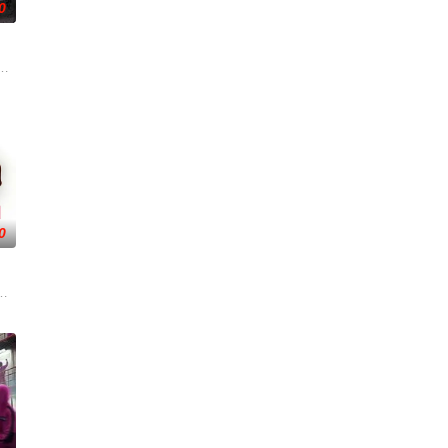
0
证明自己的清白、挽回声誉，
附到珊瑚上的故事。
0
饰）一直以为自己和女友阿金之间的感情十分亲密，对其深深