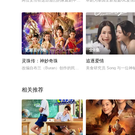
两位女性在这部激烈的家庭剧中争夺强大的蒂纳拉王朝领导权。
本剧为泰国全新短篇GL爱
更新至07集
3.0
全8集
灵珠传：神妙奇珠
追逐爱情
改编自布兰（Buran）创作的民间故事《Kaeo Phitsadan》。
美食研究员 Song 与一
相关推荐