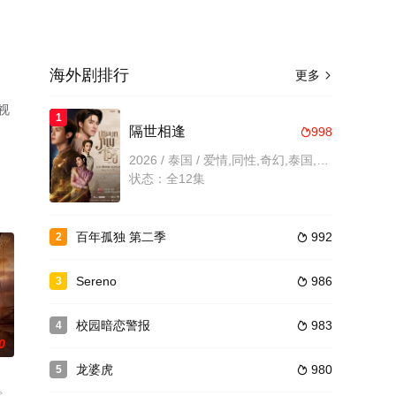
海外剧排行
更多

视
1
隔世相逢
998

2026 / 泰国 / 爱情,同性,奇幻,泰国,泰剧
状态：全12集
百年孤独 第二季
992
2

Sereno
986
3

校园暗恋警报
983
4

0
龙婆虎
980
5
