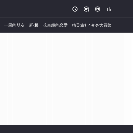




一周的朋友
断·桥
花束般的恋爱
精灵旅社4变身大冒险