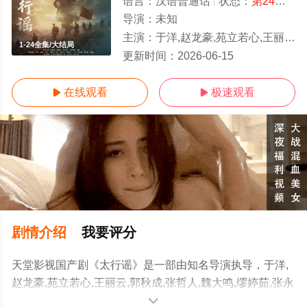
语言：
汉语普通话
状态：
第24集完结
导演：
未知
主演：
于洋,赵龙豪,苑立若心,王丽云,郭秋成,张哲人,魏大鸣,缪婷茹,张永健,艾东,文静,曾肖龙,赵波,陆怡璇,何达
1-24全集/大结局
更新时间：
2026-06-15
在线观看
极速观看


剧情介绍
我要评分
天堂影视国产剧《太行谣》是一部由知名导演执导，于洋,
赵龙豪,苑立若心,王丽云,郭秋成,张哲人,魏大鸣,缪婷茹,张永
健,艾东,文静,曾肖龙,赵波,陆怡璇,何达等演员精彩演绎的中
