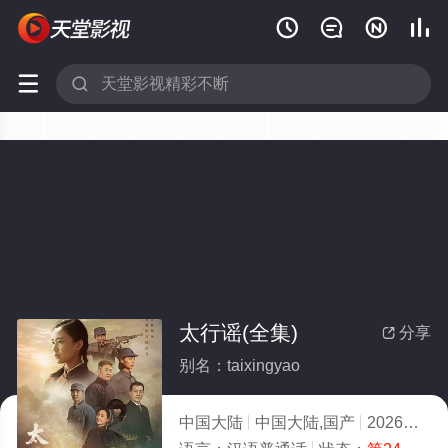






太行谣(全集)
分享

别名：taixingyao
中国大陆
中国大陆,国产
2026
2.0