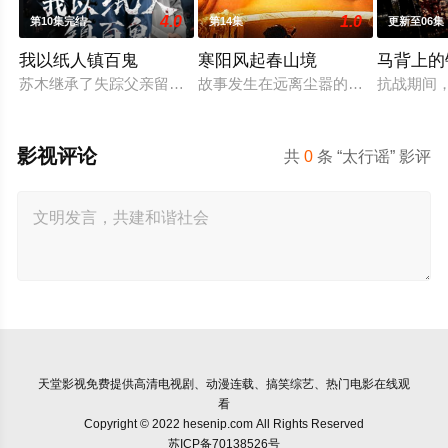
4.0
1.0
第10集完结
第14集
更新至06集
我以纸人镇百鬼
寒阳风起春山境
马背上的
苏木继承了失踪父亲留下的白事馆，本想低调扎纸维生，却因一
故事发生在远离尘嚣的春日山野，两
抗战期间
影视评论
共
0
条 “太行谣” 影评
天堂影视
免费提供高清电视剧、动漫连载、搞笑综艺、热门电影在线观
看
Copyright © 2022 hesenip.com All Rights Reserved
苏ICP备70138526号