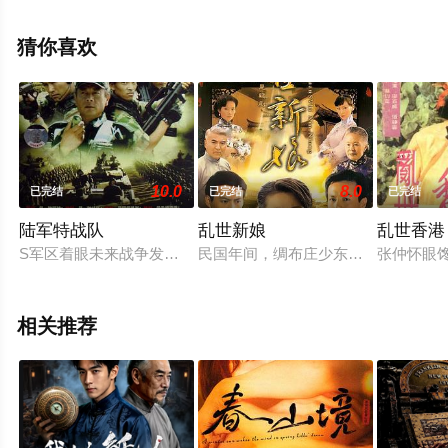
国大陆电视剧，大结局剧情已揭晓（1-24全集），手机免
费观看高清未删减完整版电视剧全集就来天堂电影网，更
猜你喜欢
多相关信息可移步至豆瓣电视剧、电视猫或剧情网等平台
了解。
10.0
8.0
已完结
已完结
已完结
陆军特战队
乱世新娘
乱世香港
S军区着眼未来战争发展趋势和部队信息化建设需要，决定从所
民国年间，绸布庄少东家黄绍宁娶刘
张仲怀眼
相关推荐