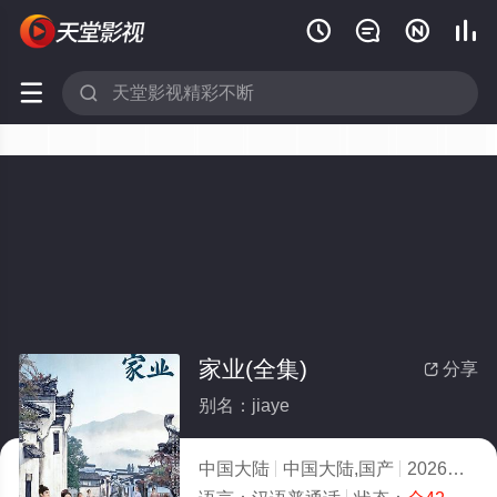






家业(全集)
分享

别名：jiaye
中国大陆
中国大陆,国产
2026
5.0