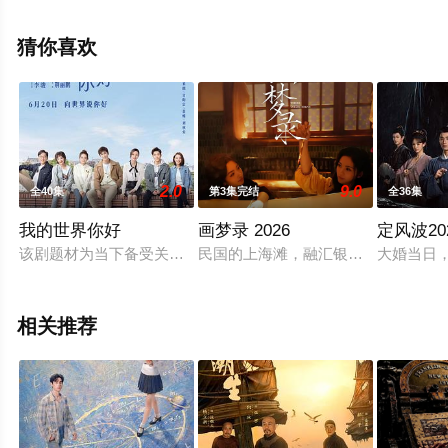
刘凯,张渟渟,王玉宁,王梓豪,王学东,谢心,娜菲莎等演员精彩
演绎的中国大陆电视剧，大结局剧情已揭晓（1-42全
猜你喜欢
集），手机免费观看高清未删减完整版电视剧全集就来天
堂电影网，更多相关信息可移步至豆瓣电视剧、电视猫或
剧情网等平台了解。
2.0
9.0
全40集
第3集完结
全36集
我的世界你好
画梦录 2026
定风波20
该剧题材为当下备受关注的留学生活，讲述了国内中国留学生在
民国的上海滩，融汇银行女总账姜心
大婚当日
相关推荐