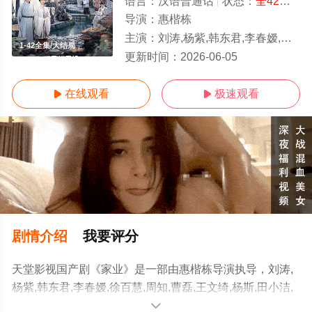
语言：
汉语普通话
状态：
全42集
- 
导演：
惠楷栋
主演：
刘涛,杨紫,韩东君,李春嫒,徐百慧,周知,曹磊,王文绮,杨斯,田小洁,李泓良,李洪涛,付嘉,吴冕,李宝安,富大
1-42全集/大结局
更新时间：
2026-06-05
在线观看
极速观看


剧情介绍
我要评分
天堂影视国产剧《家业》是一部由惠楷栋导演执导，刘涛,
杨紫,韩东君,李春嫒,徐百慧,周知,曹磊,王文绮,杨斯,田小洁,
李泓良,李洪涛,付嘉,吴冕,李宝安,富大龙,张喜前,洪洋,朱辉,
