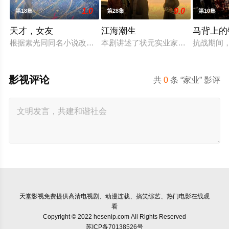
1.0
9.0
第18集
第28集
第10集
天才，女友
江海潮生
马背上的
根据素光同同名小说改编。江逾白长大以后，林知夏忽然对他说：
本剧讲述了状元实业家张謇创办大生
抗战期间
影视评论
共
0
条 “家业” 影评
天堂影视
免费提供高清电视剧、动漫连载、搞笑综艺、热门电影在线观
看
Copyright © 2022 hesenip.com All Rights Reserved
苏ICP备70138526号