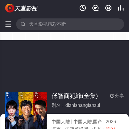






低智商犯罪(全集)
分享

别名：dizhishangfanzui
中国大陆
中国大陆,国产
2026
8.0