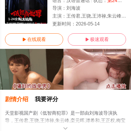
语言：
汉语普通话
状态：
第24集完结
导演：
刘海波
主演：
王传君,王骁,王沛禄,朱云峰,栾元晖,谭希和,王正权,梅宝莱,田曦薇,姜冠南,张瑞涵,荣飞,宗俊涛,董宝石,宋
1-24全集/大结局
更新时间：
2026-05-14
在线观看
极速观看


剧情介绍
我要评分
天堂影视国产剧《低智商犯罪》是一部由刘海波导演执
导，王传君,王骁,王沛禄,朱云峰,栾元晖,谭希和,王正权,梅宝
莱,田曦薇,姜冠南,张瑞涵,荣飞,宗俊涛,董宝石,宋郁河等演员
