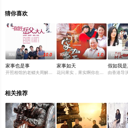
精彩演绎的中国大陆电视剧，大结局剧情已揭晓（1-24全
集），手机免费观看高清未删减完整版电视剧全集就来天
猜你喜欢
堂电影网，更多相关信息可移步至豆瓣电视剧、电视猫或
剧情网等平台了解。
10.0
1.0
完结
完结
已完结
家事也是事
家事如天
假如我是
开照相馆的老鳏夫周解放苦苦追求的退休美术教师秦玉就要出国
花问果实，果实啊你在哪里？果实说
由香港导
相关推荐