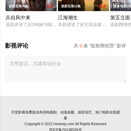
1.0
9.0
更新至第30集
更新至第22集
更新至第25
兵自风中来
江海潮生
第五立面
该剧讲述了在396旅与陆军步兵学院联合举办的小型军事演习中
本剧讲述了状元实业家张謇创办大生
该剧围绕
影视评论
共
0
条 “低智商犯罪” 影评
天堂影视
免费提供高清电视剧、动漫连载、搞笑综艺、热门电影在线观
看
Copyright © 2022 hesenip.com All Rights Reserved
苏ICP备70138526号