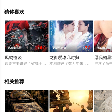
免费观看高清未删减完整版电视剧全集就来天堂电影网，
更多相关信息可移步至豆瓣电视剧、电视猫或剧情网等平
猜你喜欢
台了解。
6.0
7.0
第23集完结
更新至24集
第12集完结
凤鸣怪谈
龙衔璎珞几时归
愿我如星
该剧主要讲述了省城千金初七（徐樱洛饰）为寻找失踪的姐姐十
本剧讲述了数万年来，天族在四海八
讲述了尚
相关推荐