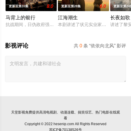
8.0
9.0
更新至第10集
更新至第28集
更新至第24
马背上的银行
江海潮生
长夜如歌
抗战期间，日伪政府强行推广、使用由“中国准备银行”发行的伪
本剧讲述了状元实业家张謇创办大生
讲述了黎
影视评论
共
0
条 “依依向北风” 影评
天堂影视
免费提供高清电视剧、动漫连载、搞笑综艺、热门电影在线观
看
Copyright © 2022 hesenip.com All Rights Reserved
苏ICP备70138526号