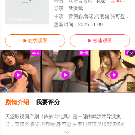
语言：
汉语普通话
状态：
全38集
- 
导演：
武洪武
主演：
菅纫姿,鲁诺,何明翰,张可盈,林家川
1-40全集/大结局
更新时间：
2025-11-09
在线观看
极速观看


剧情介绍
我要评分
天堂影视国产剧《依依向北风》是一部由武洪武导演执
导，菅纫姿,鲁诺,何明翰,张可盈,林家川等演员精彩演绎的
中国大陆电视剧，大结局剧情已揭晓（1-40全集），手机
