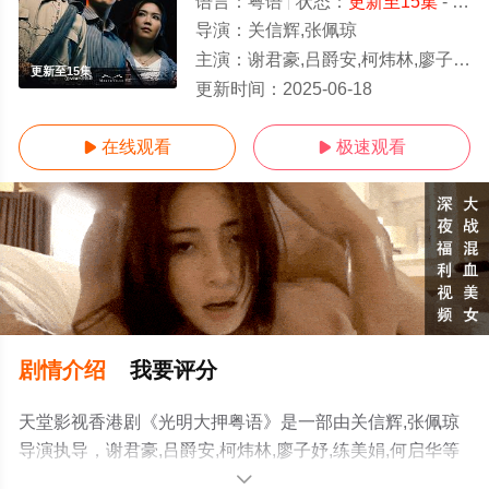
语言：
粤语
状态：
更新至15集
- 免费在线观看
导演：
关信辉,张佩琼
主演：
谢君豪,吕爵安,柯炜林,廖子妤,练美娟,何启华
更新至15集
更新时间：
2025-06-18
在线观看
极速观看


剧情介绍
我要评分
天堂影视香港剧《光明大押粤语》是一部由关信辉,张佩琼
导演执导，谢君豪,吕爵安,柯炜林,廖子妤,练美娟,何启华等
演员精彩演绎的香港电视剧，手机免费观看高清未删减完
