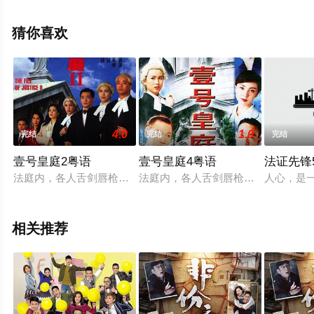
整版电视剧全集就来天堂电影网，更多相关信息可移步至
豆瓣电视剧、电视猫或剧情网等平台了解。
猜你喜欢
4.0
1.0
完结
完结
完结
壹号皇庭2粤语
壹号皇庭4粤语
法证先锋
法庭内，各人舌剑唇枪，为真理，为公正而进行抗辩；法庭外，
法庭内，各人舌剑唇枪，为真理，为
人心，是
相关推荐