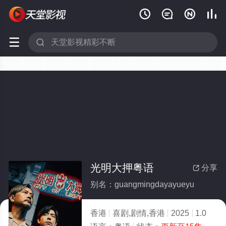






光明大押粤语
分享

别名：guangmingdayayueyu
香港
喜剧,剧情,香港
2025
1.0