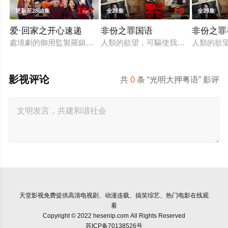
10.0
1.0
更新至2868集
全25集
全25集
爱·回家之开心速递
非份之罪国语
非份之罪
處境劇的御用監製羅鎮岳已經準備開拍新一套處境劇，暫定叫《
人類的欲望，可驅使我們超越自我，
人類的欲
影视评论
共
0
条 “光明大押粤语” 影评
天堂影视
免费提供高清电视剧、动漫连载、搞笑综艺、热门电影在线观
看
Copyright © 2022 hesenip.com All Rights Reserved
苏ICP备70138526号