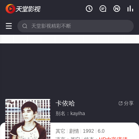






卡依哈
分享

别名：kayiha
其它
剧情
1992
6.0