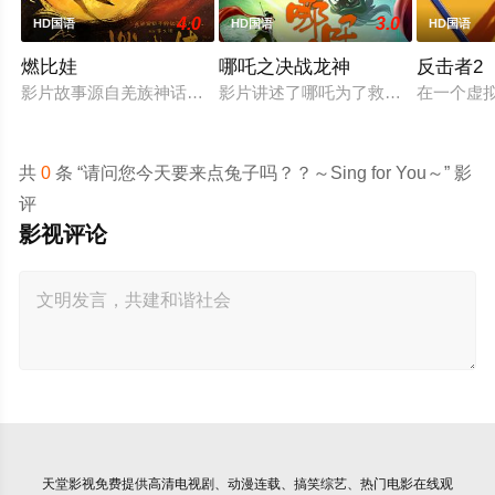
4.0
3.0
HD国语
HD国语
HD国语
燃比娃
哪吒之决战龙神
反击者2
影片故事源自羌族神话，讲述了一只被人类抚养长大的猴子，追寻
影片讲述了哪吒为了救出活祭的小孩
在一个虚
共
0
条 “请问您今天要来点兔子吗？？～Sing for You～” 影
评
影视评论
天堂影视
免费提供高清电视剧、动漫连载、搞笑综艺、热门电影在线观