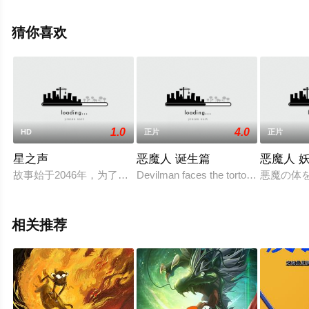
看高清未删减完整版电影大全就来天堂电影网，更多相关
信息可移步至豆瓣电影、电视猫或剧情网等平台了解。
猜你喜欢
1.0
4.0
HD
正片
正片
星之声
恶魔人 诞生篇
恶魔人 
故事始于2046年，为了追捕侵袭火星的外星人多鲁米斯星人，宇宙探索
Devilman faces the tortoise demon J
悪魔の体
相关推荐