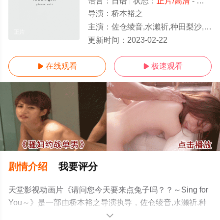
语言：
日语
状态：
正片/高清
- 免费在线观看
导演：
桥本裕之
主演：
佐仓绫音,水濑祈,种田梨沙,佐藤聪美
正片
更新时间：
2023-02-22
在线观看
极速观看


剧情介绍
我要评分
天堂影视动画片《请问您今天要来点兔子吗？？～Sing for
You～》是一部由桥本裕之导演执导，佐仓绫音,水濑祈,种
田梨沙,佐藤聪美等演员精彩演绎的日本电影，手机免费观
