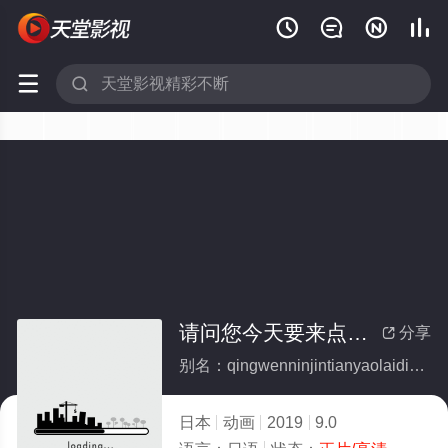






请问您今天要来点兔子吗？？～Sing for You～
分享

别名：qingwenninjintianyaolaidiantuzimaSingforYou
日本
动画
2019
9.0