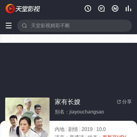






家有长嫂
分享

别名：jiayouchangsao
内地
剧情
2019
10.0