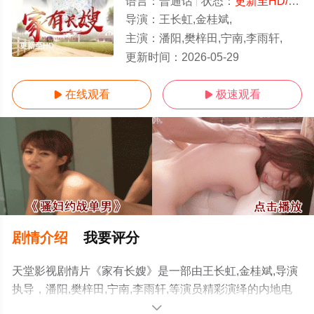
语言：
普通话
状态：
更新至HD/高清
导演：
王长虹,金桂斌,
主演：
潘阳,樊梓田,宁南,李雨轩,
更新至HD
更新时间：
2026-05-29
在线观看
极速观看


剧情介绍
我要评分
天堂影视剧情片《家有长嫂》是一部由王长虹,金桂斌,导演
执导，潘阳,樊梓田,宁南,李雨轩,等演员精彩演绎的内地电
影，手机免费观看高清未删减完整版电影大全就来天堂电
