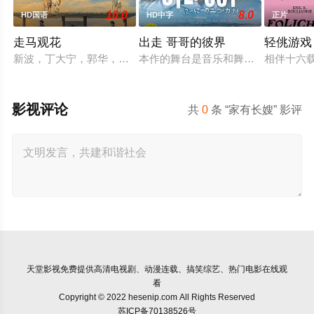
10.0
8.0
HD国语
HD中字
正片
走马观花
出走 哥哥的彼界
轻佻游戏
新波，丁大宁，郭华，程一木他们毕业于同一所大学。他们和很
本作的舞台是音乐和舞蹈融入生活的
相伴十六
影视评论
共
0
条 “家有长嫂” 影评
天堂影视
免费提供高清电视剧、动漫连载、搞笑综艺、热门电影在线观
看
Copyright © 2022 hesenip.com All Rights Reserved
苏ICP备70138526号