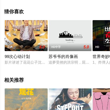
影网，更多相关信息可移步至豆瓣电影、电视猫或剧情网
等平台了解。
猜你喜欢
8.0
5.0
正片
HD中字
HD
99次心动计划
苏爷爷的肖像画
世界奇妙
影片讲述了花花公子沈大梦就医发现自己身患罕见疾病，也正是
追夢受挫的洪宗明，屈於現實放棄了
1、炸弹
相关推荐