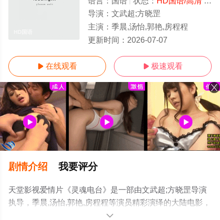
语言：
国语
状态：
HD国语/高清
- 免费在线观看
导演：
文武超;方晓罡
主演：
季晨,汤怡,郭艳,房程程
HD国语
更新时间：
2026-07-07
在线观看
极速观看


剧情介绍
我要评分
天堂影视爱情片《灵魂电台》是一部由文武超;方晓罡导演
执导，季晨,汤怡,郭艳,房程程等演员精彩演绎的大陆电影，
手机免费观看高清未删减完整版电影大全就来天堂电影
