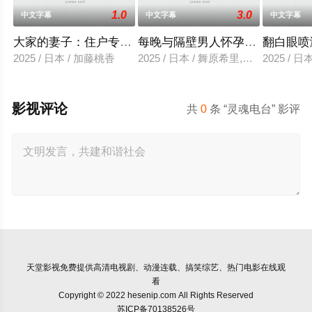
1.0
3.0
中文字幕
中文字幕
中文字幕
大家的妻子：住户专用洞口
每晚与隔壁男人怀孕性爱
翻白眼喷
2025 / 日本 / 加藤桃香
2025 / 日本 / 舞原希里,佐川金二
2025 / 
影视评论
共
0
条 “灵魂电台” 影评
天堂影视
免费提供高清电视剧、动漫连载、搞笑综艺、热门电影在线观
看
Copyright © 2022 hesenip.com All Rights Reserved
苏ICP备70138526号