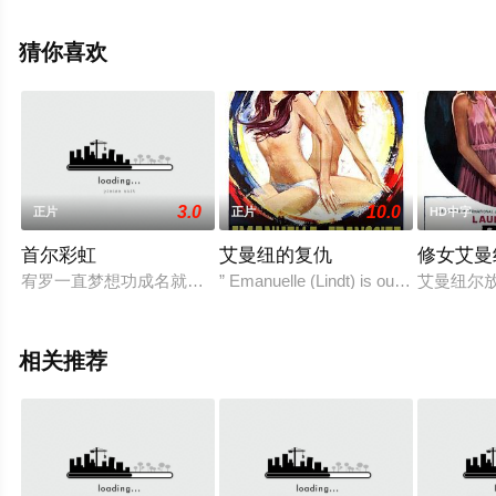
网，更多相关信息可移步至豆瓣电影、电视猫或剧情网等
平台了解。
猜你喜欢
3.0
10.0
正片
正片
HD中字
首尔彩虹
艾曼纽的复仇
修女艾曼
宥罗一直梦想功成名就，赚好多好多的钱，而俊则希望有朝一日
” Emanuelle (Lindt) is out to avenge he
艾曼纽尔
相关推荐